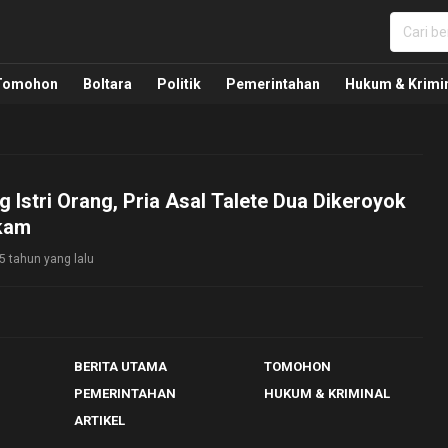
nua, Politik, Pemerintahan, Hukum Kriminal dan Nasio
Tomohon
Boltara
Politik
Pemerintahan
Hukum & Krimi
g Istri Orang, Pria Asal Talete Dua Dikeroyok
ikam
5 tahun yang lalu
BERITA UTAMA
TOMOHON
PEMERINTAHAN
HUKUM & KRIMINAL
ARTIKEL