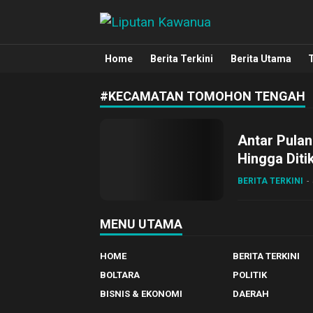
Liputan Kawanua
Berita Manado, Sulawesi Utara, Kawa
Home
Berita Terkini
Berita Utama
#KECAMATAN TOMOHON TENGAH
Antar Pulan
Hingga Dit
BERITA TERKINI
MENU UTAMA
HOME
BERITA TERKINI
BOLTARA
POLITIK
BISNIS & EKONOMI
DAERAH