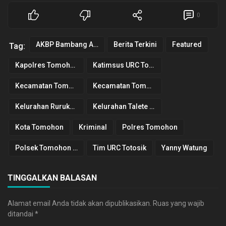
0
AKBP Bambang Ashari Gatot
Berita Terkini
Featured
Tag:
Kapolres Tomohon
Katimsus URC Totosik
Kecamatan Tomohon Tengah
Kecamatan Tomohon Timur
Kelurahan Rurukan Satu
Kelurahan Talete Dua
Kota Tomohon
Kriminal
Polres Tomohon
Polsek Tomohon Tengah
Tim URC Totosik
Yanny Watung
TINGGALKAN BALASAN
Alamat email Anda tidak akan dipublikasikan.
Ruas yang wajib
ditandai
*