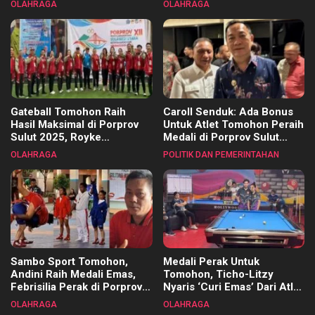
OLAHRAGA
OLAHRAGA
Kecamatan
Gateball Tomohon Raih
Caroll Senduk: Ada Bonus
Hasil Maksimal di Porprov
Untuk Atlet Tomohon Peraih
Sulut 2025, Royke
Medali di Porprov Sulut
Tangkawarouw Ucapkan
2025
OLAHRAGA
POLITIK DAN PEMERINTAHAN
Terimakasih
Sambo Sport Tomohon,
Medali Perak Untuk
Andini Raih Medali Emas,
Tomohon, Ticho-Litzy
Febrisilia Perak di Porprov
Nyaris ‘Curi Emas’ Dari Atlet
Sulut 2025
Biliar PON di Porprov Sulut
OLAHRAGA
OLAHRAGA
2025