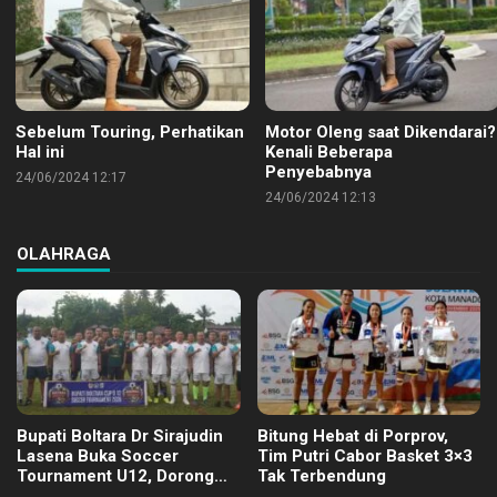
Sebelum Touring, Perhatikan
Motor Oleng saat Dikendarai?
Hal ini
Kenali Beberapa
Penyebabnya
24/06/2024 12:17
24/06/2024 12:13
OLAHRAGA
Bupati Boltara Dr Sirajudin
Bitung Hebat di Porprov,
Lasena Buka Soccer
Tim Putri Cabor Basket 3×3
Tournament U12, Dorong
Tak Terbendung
Pembinaan Merata di Setiap