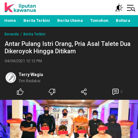
Berita Manado, Sulawesi Utara, Kawanua, Politik,
Liputan Kawanua
Pemerintahan, Hukum Kriminal dan Nasional
Home
Berita Terkini
Berita Utama
Tomohon
Boltara
Beranda
Berita Terkini
Antar Pulang Istri Orang, Pria Asal Talete Dua
Dikeroyok Hingga Ditikam
04/04/2021 12:12 PM
Terry Wagiu
Tim Redaksi
0