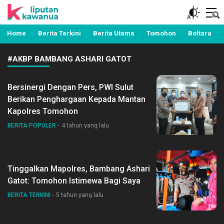
Berita Manado, Sulawesi Utara, Kawanua, Politik,
Liputan Kawanua
Pemerintahan, Hukum Kriminal dan Nasional
Home
Berita Terkini
Berita Utama
Tomohon
Boltara
#AKBP BAMBANG ASHARI GATOT
Bersinergi Dengan Pers, PWI Sulut
Berikan Penghargaan Kepada Mantan
Kapolres Tomohon
BERITA POPULER
4 tahun yang lalu
Tinggalkan Mapolres, Bambang Ashari
Gatot: Tomohon Istimewa Bagi Saya
BERITA TERKINI
5 tahun yang lalu