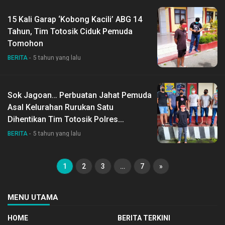
15 Kali Garap ‘Kobong Kacili’ ABG 14
Tahun, Tim Totosik Ciduk Pemuda
Tomohon
BERITA
5 tahun yang lalu
Sok Jagoan… Perbuatan Jahat Pemuda
Asal Kelurahan Rurukan Satu
Dihentikan Tim Totosik Polres
Tomohon
BERITA
5 tahun yang lalu
1
2
3
…
7
»
MENU UTAMA
HOME
BERITA TERKINI