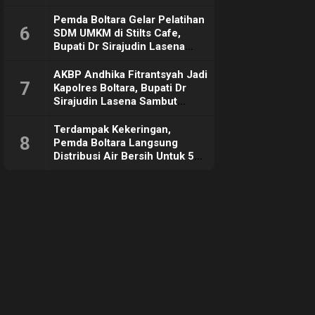
Pemda Boltara Gelar Pelatihan
6
SDM UMKM di Stilts Cafe,
Bupati Dr Sirajudin Lasena
Sebut Tujuannya Untuk
Dorong Ekonomi Daerah
AKBP Andhika Fitrantsyah Jadi
7
Kapolres Boltara, Bupati Dr
Sirajudin Lasena Sambut
Hangat
Terdampak Kekeringan,
8
Pemda Boltara Langsung
Distribusi Air Bersih Untuk 50
KK di Desa Komus 2 Timur