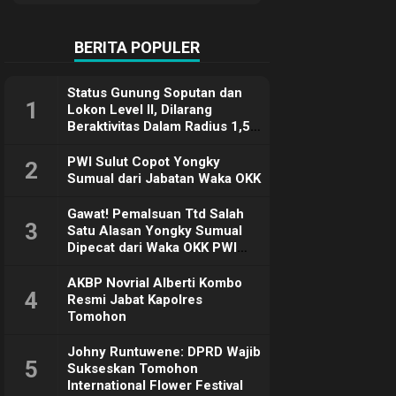
Terimakasih
BERITA POPULER
Status Gunung Soputan dan
1
Lokon Level II, Dilarang
Beraktivitas Dalam Radius 1,5
Km
PWI Sulut Copot Yongky
2
Sumual dari Jabatan Waka OKK
Gawat! Pemalsuan Ttd Salah
3
Satu Alasan Yongky Sumual
Dipecat dari Waka OKK PWI
Sulut
AKBP Novrial Alberti Kombo
4
Resmi Jabat Kapolres
Tomohon
Johny Runtuwene: DPRD Wajib
5
Sukseskan Tomohon
International Flower Festival