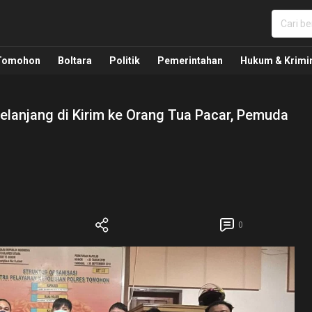
nua, Politik, Pemerintahan, Hukum Kriminal dan Nasio
Tomohon
Boltara
Politik
Pemerintahan
Hukum & Krimi
lanjang di Kirim ke Orang Tua Pacar, Pemuda
0