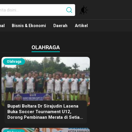
nal
nal
Bisnis & Ekonomi
Daerah
Artikel
OLAHRAGA
Olahraga
Bupati Boltara Dr Sirajudin Lasena
Buka Soccer Tournament U12,
Dorong Pembinaan Merata di Setiap
Kecamatan