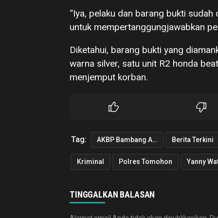
“Iya, pelaku dan barang bukti suda
untuk mempertanggungjawabkan per
Diketahui, barang bukti yang diaman
warna silver, satu unit R2 honda bea
menjemput korban.
Tag:
AKBP Bambang Ashari Gatot
Berita Terkini
Kriminal
Polres Tomohon
Yanny Wa
TINGGALKAN BALASAN