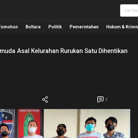
nua, Politik, Pemerintahan, Hukum Kriminal dan Nasio
Tomohon
Boltara
Politik
Pemerintahan
Hukum & Krimi
muda Asal Kelurahan Rurukan Satu Dihentikan
0