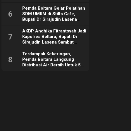
Pemda Boltara Gelar Pelatihan
6
SDM UMKM di Stilts Cafe,
Bupati Dr Sirajudin Lasena
Sebut Tujuannya Untuk
Dorong Ekonomi Daerah
AKBP Andhika Fitrantsyah Jadi
7
Kapolres Boltara, Bupati Dr
Sirajudin Lasena Sambut
Hangat
Terdampak Kekeringan,
8
Pemda Boltara Langsung
Distribusi Air Bersih Untuk 50
KK di Desa Komus 2 Timur