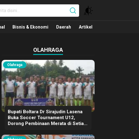
nal
nal
Bisnis & Ekonomi
Daerah
Artikel
OLAHRAGA
Olahraga
Bupati Boltara Dr Sirajudin Lasena
Buka Soccer Tournament U12,
Dorong Pembinaan Merata di Setiap
Kecamatan