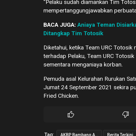
“Pelaku sudah diamankan Tim Totos
mempertanggungjawabkan perbuatan
BACA JUGA:
Aniaya Teman Disiar
Ditangkap Tim Totosik
Diketahui, ketika Team URC Totosi
terhadap Pelaku, Team URC Totosik 
sementara menganiaya korban.
Pemuda asal Kelurahan Rurukan Satu 
Jumat 24 September 2021 sekira pu
Fried Chicken.
Tag:
AKBP Bambang Ashari Gatot
Berita Terkini