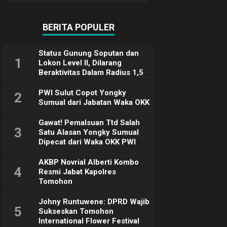
Terimakasih
BERITA POPULER
Status Gunung Soputan dan
1
Lokon Level II, Dilarang
Beraktivitas Dalam Radius 1,5
Km
PWI Sulut Copot Yongky
2
Sumual dari Jabatan Waka OKK
Gawat! Pemalsuan Ttd Salah
3
Satu Alasan Yongky Sumual
Dipecat dari Waka OKK PWI
Sulut
AKBP Novrial Alberti Kombo
4
Resmi Jabat Kapolres
Tomohon
Johny Runtuwene: DPRD Wajib
5
Sukseskan Tomohon
International Flower Festival