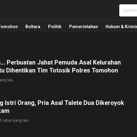
nua, Politik, Pemerintahan, Hukum Kriminal dan Nasio
Tomohon
Boltara
Politik
Pemerintahan
Hukum & Krimi
… Perbuatan Jahat Pemuda Asal Kelurahan
tu Dihentikan Tim Totosik Polres Tomohon
ang lalu
g Istri Orang, Pria Asal Talete Dua Dikeroyok
ikam
5 tahun yang lalu