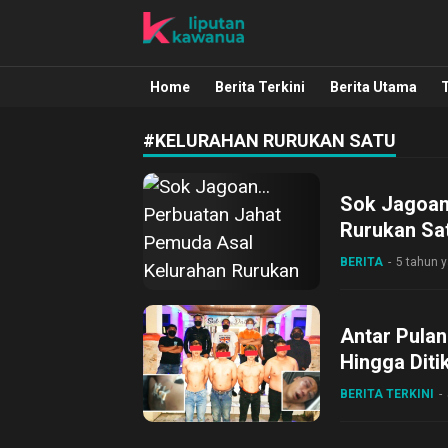
Liputan Kawanua
Berita Manado, Sulawesi Utara, Kawa
Home
Berita Terkini
Berita Utama
#KELURAHAN RURUKAN SATU
Sok Jagoan
Rurukan Sa
BERITA
5 tahun y
Antar Pulan
Hingga Dit
BERITA TERKINI