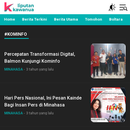
Berita Manado, Sulawesi Utara, Kawanua, Politik,
Liputan Kawanua
Pemerintahan, Hukum Kriminal dan Nasional
Home
Berita Terkini
Berita Utama
Tomohon
Boltara
#KOMINFO
Percepatan Transformasi Digital,
Balmon Kunjungi Kominfo
MINAHASA
3 tahun yang lalu
Hari Pers Nasional, Ini Pesan Kainde
Bagi Insan Pers di Minahasa
MINAHASA
3 tahun yang lalu