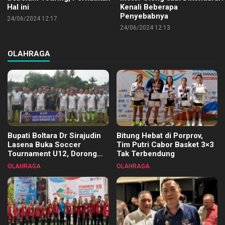
Hal ini
Kenali Beberapa
Penyebabnya
24/06/2024 12:17
24/06/2024 12:13
OLAHRAGA
Bupati Boltara Dr Sirajudin
Bitung Hebat di Porprov,
Lasena Buka Soccer
Tim Putri Cabor Basket 3×3
Tournament U12, Dorong
Tak Terbendung
Pembinaan Merata di Setiap
OLAHRAGA
OLAHRAGA
Kecamatan