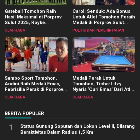
Gateball Tomohon Raih
Caroll Senduk: Ada Bonus
Hasil Maksimal di Porprov
Untuk Atlet Tomohon Peraih
Sulut 2025, Royke
Medali di Porprov Sulut
Tangkawarouw Ucapkan
2025
OLAHRAGA
POLITIK DAN PEMERINTAHAN
Terimakasih
Sambo Sport Tomohon,
Medali Perak Untuk
Andini Raih Medali Emas,
Tomohon, Ticho-Litzy
Febrisilia Perak di Porprov
Nyaris ‘Curi Emas’ Dari Atlet
Sulut 2025
Biliar PON di Porprov Sulut
OLAHRAGA
OLAHRAGA
2025
BERITA POPULER
1
Status Gunung Soputan dan Lokon Level II, Dilarang
Beraktivitas Dalam Radius 1,5 Km