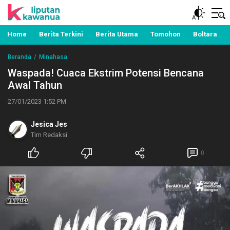
Berita Manado, Sulawesi Utara, Kawanua, Politik,
Liputan Kawanua
Pemerintahan, Hukum Kriminal dan Nasional
Home
Berita Terkini
Berita Utama
Tomohon
Boltara
Beranda
Minahasa
Waspada! Cuaca Ekstrim Potensi Bencana
Awal Tahun
27/01/2023 1:52 PM
Jesica Jes
Tim Redaksi
0