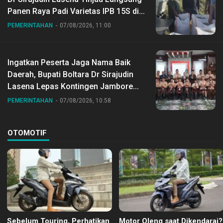
Panen Raya Padi Varietas IPB 15S di
Desa Gihang
PEMERINTAHAN
07/08/2026, 11:00
Ingatkan Peserta Jaga Nama Baik
Daerah, Bupati Boltara Dr Sirajudin
Lasena Lepas Kontingen Jambore
Nasional ke XII di Buperta Cibubur
PEMERINTAHAN
07/08/2026, 10:58
OTOMOTIF
Sebelum Touring, Perhatikan
Motor Oleng saat Dikendarai?