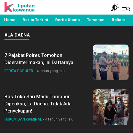
Berita Manado, Sulawesi Utara, Kawanua, Politik,
Liputan Kawanua
Pemerintahan, Hukum Kriminal dan Nasional
Home
Berita Terkini
Berita Utama
Tomohon
Boltara
#LA DAENA
7 Pejabat Polres Tomohon
Diserahterimakan, Ini Daftarnya
BERITA POPULER
4 tahun yang lalu
Bos Toko Sari Madu Tomohon
Diperiksa, La Daena: Tidak Ada
Penyekapan!
HUKUM DAN KRIMINAL
4 tahun yang lalu