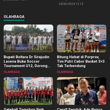
24/06/2024 12:13
OLAHRAGA
Bupati Boltara Dr Sirajudin
Bitung Hebat di Porprov,
Lasena Buka Soccer
Tim Putri Cabor Basket 3×3
Tournament U12, Dorong
Tak Terbendung
Pembinaan Merata di Setiap
OLAHRAGA
OLAHRAGA
Kecamatan
Gateball Tomohon Raih
Caroll Senduk: Ada Bonus