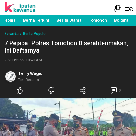
Berita Manado, Sulawesi Utara, Kawanua, Politik,
Liputan Kawanua
Pemerintahan, Hukum Kriminal dan Nasional
Home
Berita Terkini
Berita Utama
Tomohon
Boltara
Beranda
Berita Populer
7 Pejabat Polres Tomohon Diserahterimakan,
Ini Daftarnya
27/08/2022 10:48 AM
Terry Wagiu
Tim Redaksi
0