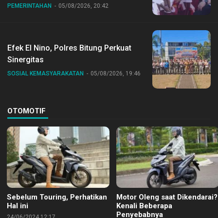
Dr Sirajudin Lasena Ikut Jalan Sehat
PEMERINTAHAN
05/08/2026, 20:42
Bersama Jajaran
Efek El Nino, Polres Bitung Perkuat
Sinergitas
SOSIAL KEMASYARAKATAN
05/08/2026, 19:46
OTOMOTIF
Sebelum Touring, Perhatikan
Motor Oleng saat Dikendarai?
Hal ini
Kenali Beberapa
Penyebabnya
24/06/2024 12:17