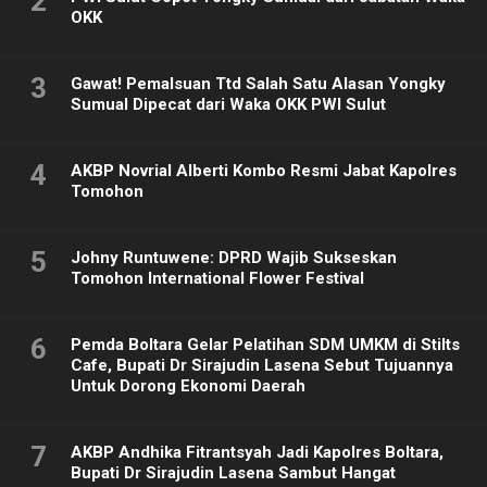
2
OKK
3
Gawat! Pemalsuan Ttd Salah Satu Alasan Yongky
Sumual Dipecat dari Waka OKK PWI Sulut
4
AKBP Novrial Alberti Kombo Resmi Jabat Kapolres
Tomohon
5
Johny Runtuwene: DPRD Wajib Sukseskan
Tomohon International Flower Festival
6
Pemda Boltara Gelar Pelatihan SDM UMKM di Stilts
Cafe, Bupati Dr Sirajudin Lasena Sebut Tujuannya
Untuk Dorong Ekonomi Daerah
7
AKBP Andhika Fitrantsyah Jadi Kapolres Boltara,
Bupati Dr Sirajudin Lasena Sambut Hangat