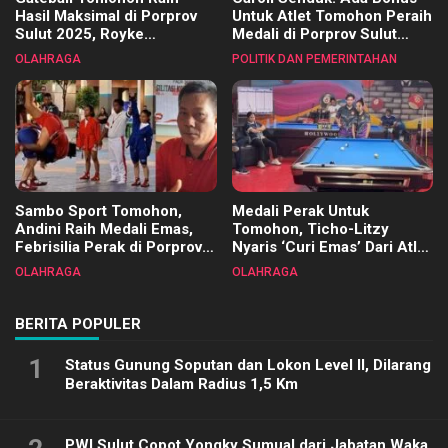
Hasil Maksimal di Porprov
Untuk Atlet Tomohon Peraih
Sulut 2025, Royke
Medali di Porprov Sulut
Tangkawarouw Ucapkan
2025
OLAHRAGA
POLITIK DAN PEMERINTAHAN
Terimakasih
Sambo Sport Tomohon,
Medali Perak Untuk
Andini Raih Medali Emas,
Tomohon, Ticho-Litzy
Febrisilia Perak di Porprov
Nyaris ‘Curi Emas’ Dari Atlet
Sulut 2025
Biliar PON di Porprov Sulut
OLAHRAGA
OLAHRAGA
2025
BERITA POPULER
1
Status Gunung Soputan dan Lokon Level II, Dilarang
Beraktivitas Dalam Radius 1,5 Km
PWI Sulut Copot Yongky Sumual dari Jabatan Waka