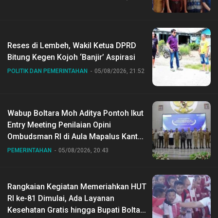
Reses di Lembeh, Wakil Ketua DPRD
Bitung Kegen Kojoh ‘Banjir’ Aspirasi
POLITIK DAN PEMERINTAHAN
05/08/2026, 21:52
Wabup Boltara Moh Aditya Pontoh Ikut
Entry Meeting Penilaian Opini
Ombudsman RI di Aula Mapalus Kantur
Gubernur Sulut
PEMERINTAHAN
05/08/2026, 20:43
Rangkaian Kegiatan Memeriahkan HUT
RI ke-81 Dimulai, Ada Layanan
Kesehatan Gratis hingga Bupati Boltara