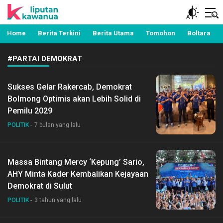
Berita Manado, Sulawesi Utara, Kawanua, Politik,
Liputan Kawanua
Pemerintahan, Hukum Kriminal dan Nasional
Home
Berita Terkini
Berita Utama
Tomohon
Boltara
#PARTAI DEMOKRAT
Sukses Gelar Rakercab, Demokrat
Bolmong Optimis akan Lebih Solid di
Pemilu 2029
POLITIK
7 bulan yang lalu
Massa Bintang Mercy ‘Kepung’ Sario,
AHY Minta Kader Kembalikan Kejayaan
Demokrat di Sulut
POLITIK
3 tahun yang lalu