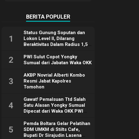
Terimakasih
BERITA POPULER
Status Gunung Soputan dan
1
Lokon Level II, Dilarang
Beraktivitas Dalam Radius 1,5
Km
PWI Sulut Copot Yongky
2
Sumual dari Jabatan Waka OKK
AKBP Novrial Alberti Kombo
3
Resmi Jabat Kapolres
Tomohon
Gawat! Pemalsuan Ttd Salah
4
Satu Alasan Yongky Sumual
Dipecat dari Waka OKK PWI
Sulut
Pemda Boltara Gelar Pelatihan
5
SDM UMKM di Stilts Cafe,
Bupati Dr Sirajudin Lasena