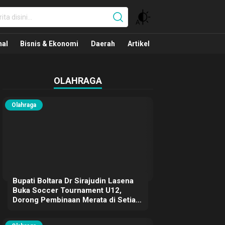
nal
nal
Bisnis & Ekonomi
Daerah
Artikel
OLAHRAGA
Olahraga
Bupati Boltara Dr Sirajudin Lasena
Buka Soccer Tournament U12,
Dorong Pembinaan Merata di Setiap
Kecamatan