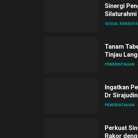
Sinergi Pen
Silaturahmi
SOSIAL KEMASY
Tanam Tabel
Tinjau Lang
Desa Gihan
PEMERINTAHAN
Ingatkan Pe
Dr Sirajudi
ke XII di Bu
PEMERINTAHAN
Perkuat Sin
Rakor deng