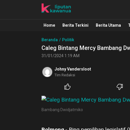
Liputan Kawanua
Berita Manado, Sulawesi Utara, Kawa
Home
Berita Terkini
Berita Utama
Beranda
Politik
Caleg Bintang Mercy Bambang Dwi
31/01/2024 1:19 AM
Johny Vandersloot
Tim Redaksi
Bambang Dwidjatmiko
Bolmong
,- Ring pemilihan legislatif