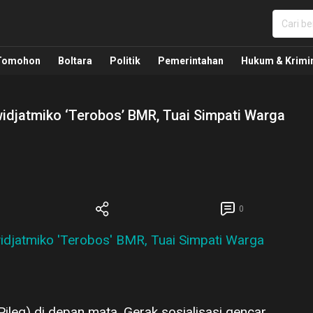
nua, Politik, Pemerintahan, Hukum Kriminal dan Nasio
Tomohon
Boltara
Politik
Pemerintahan
Hukum & Krimi
djatmiko ‘Terobos’ BMR, Tuai Simpati Warga
0
 (Pileg) di depan mata. Gerak sosialisasi gencar