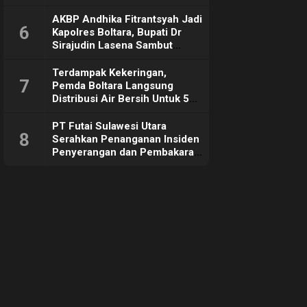
Sebut Tujuannya Untuk
Dorong Ekonomi Daerah
AKBP Andhika Fitrantsyah Jadi
6
Kapolres Boltara, Bupati Dr
Sirajudin Lasena Sambut
Hangat
Terdampak Kekeringan,
7
Pemda Boltara Langsung
Distribusi Air Bersih Untuk 50
KK di Desa Komus 2 Timur
PT Futai Sulawesi Utara
8
Serahkan Penanganan Insiden
Penyerangan dan Pembakaran
ke Polisi