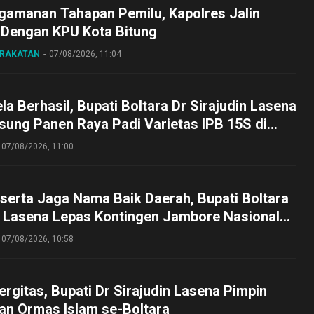
gamanan Tahapan Pemilu, Kapolres Jalin
 Dengan KPU Kota Bitung
ARAKATAN
07/08/2026, 11:04
a Berhasil, Bupati Boltara Dr Sirajudin Lasena
sung Panen Raya Padi Varietas IPB 15S di
g
07/08/2026, 11:00
serta Jaga Nama Baik Daerah, Bupati Boltara
n Lasena Lepas Kontingen Jambore Nasional
perta Cibubur
07/08/2026, 10:58
ergitas, Bupati Dr Sirajudin Lasena Pimpin
an Ormas Islam se-Boltara