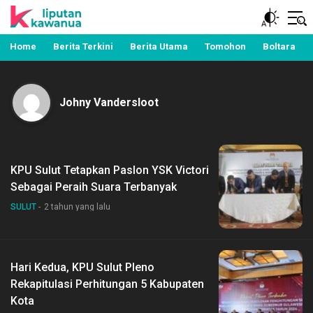
Berita Manado, Sulawesi Utara, Kawanua, Politik,
Liputan Kawanua
Pemerintahan, Hukum Kriminal dan Nasional
Home
Berita Terkini
Berita Utama
Tomohon
Boltara
Johny Vandersloot
KPU Sulut Tetapkan Paslon YSK Victori
Sebagai Peraih Suara Terbanyak
SULUT
2 tahun yang lalu
Hari Kedua, KPU Sulut Pleno
Rekapitulasi Perhitungan 5 Kabupaten
Kota