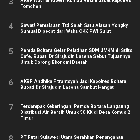
3
AKBP Novrial Alberti Kombo Resmi Jabat Kapolres
Tomohon
4
Gawat! Pemalsuan Ttd Salah Satu Alasan Yongky
Sumual Dipecat dari Waka OKK PWI Sulut
5
Pemda Boltara Gelar Pelatihan SDM UMKM di Stilts
Cafe, Bupati Dr Sirajudin Lasena Sebut Tujuannya
Untuk Dorong Ekonomi Daerah
6
AKBP Andhika Fitrantsyah Jadi Kapolres Boltara,
Bupati Dr Sirajudin Lasena Sambut Hangat
7
Terdampak Kekeringan, Pemda Boltara Langsung
Distribusi Air Bersih Untuk 50 KK di Desa Komus 2
Timur
8
PT Futai Sulawesi Utara Serahkan Penanganan