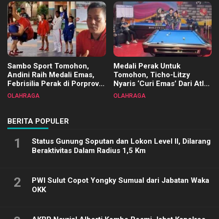
Sambo Sport Tomohon,
Medali Perak Untuk
Andini Raih Medali Emas,
Tomohon, Ticho-Litzy
Febrisilia Perak di Porprov
Nyaris ‘Curi Emas’ Dari Atlet
Sulut 2025
Biliar PON di Porprov Sulut
OLAHRAGA
OLAHRAGA
2025
BERITA POPULER
1
Status Gunung Soputan dan Lokon Level II, Dilarang
Beraktivitas Dalam Radius 1,5 Km
2
PWI Sulut Copot Yongky Sumual dari Jabatan Waka
OKK