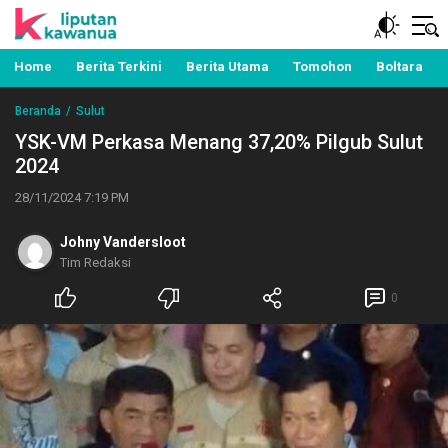
Berita Manado, Sulawesi Utara, Kawanua, Politik,
Liputan Kawanua
Pemerintahan, Hukum Kriminal dan Nasional
Home
Berita Terkini
Berita Utama
Tomohon
Boltara
Beranda
Sulut
YSK-VM Perkasa Menang 37,20% Pilgub Sulut
2024
28/11/2024 7:19 PM
Johny Vandersloot
Tim Redaksi
0