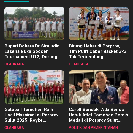
Bupati Boltara Dr Sirajudin
Bitung Hebat di Porprov,
Lasena Buka Soccer
Tim Putri Cabor Basket 3×3
Tournament U12, Dorong
Tak Terbendung
Pembinaan Merata di Setiap
OLAHRAGA
OLAHRAGA
Kecamatan
Gateball Tomohon Raih
Caroll Senduk: Ada Bonus
Hasil Maksimal di Porprov
Untuk Atlet Tomohon Peraih
Sulut 2025, Royke
Medali di Porprov Sulut
Tangkawarouw Ucapkan
2025
OLAHRAGA
POLITIK DAN PEMERINTAHAN
Terimakasih