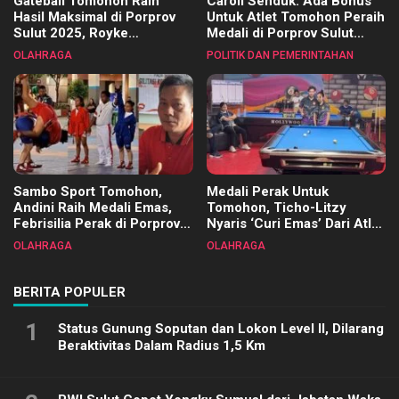
Gateball Tomohon Raih
Caroll Senduk: Ada Bonus
Hasil Maksimal di Porprov
Untuk Atlet Tomohon Peraih
Sulut 2025, Royke
Medali di Porprov Sulut
Tangkawarouw Ucapkan
2025
OLAHRAGA
POLITIK DAN PEMERINTAHAN
Terimakasih
Sambo Sport Tomohon,
Medali Perak Untuk
Andini Raih Medali Emas,
Tomohon, Ticho-Litzy
Febrisilia Perak di Porprov
Nyaris ‘Curi Emas’ Dari Atlet
Sulut 2025
Biliar PON di Porprov Sulut
OLAHRAGA
OLAHRAGA
2025
BERITA POPULER
1
Status Gunung Soputan dan Lokon Level II, Dilarang
Beraktivitas Dalam Radius 1,5 Km