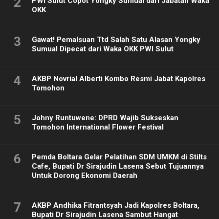
2
PWI Sulut Copot Yongky Sumual dari Jabatan Waka
OKK
3
Gawat! Pemalsuan Ttd Salah Satu Alasan Yongky
Sumual Dipecat dari Waka OKK PWI Sulut
4
AKBP Novrial Alberti Kombo Resmi Jabat Kapolres
Tomohon
5
Johny Runtuwene: DPRD Wajib Sukseskan
Tomohon International Flower Festival
6
Pemda Boltara Gelar Pelatihan SDM UMKM di Stilts
Cafe, Bupati Dr Sirajudin Lasena Sebut Tujuannya
Untuk Dorong Ekonomi Daerah
7
AKBP Andhika Fitrantsyah Jadi Kapolres Boltara,
Bupati Dr Sirajudin Lasena Sambut Hangat