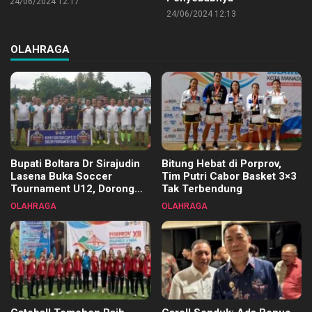
24/06/2024 12:17
24/06/2024 12:13
OLAHRAGA
Bupati Boltara Dr Sirajudin
Bitung Hebat di Porprov,
Lasena Buka Soccer
Tim Putri Cabor Basket 3×3
Tournament U12, Dorong
Tak Terbendung
Pembinaan Merata di Setiap
OLAHRAGA
OLAHRAGA
Kecamatan