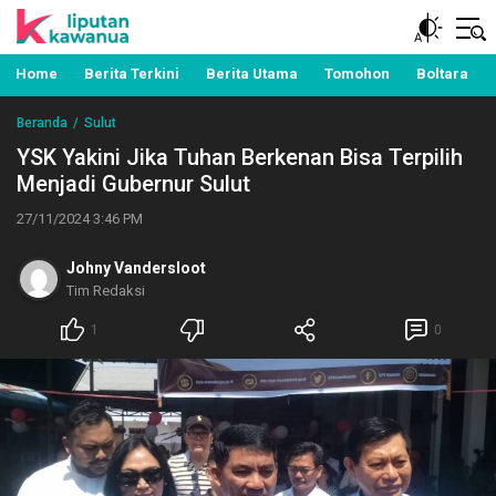
Berita Manado, Sulawesi Utara, Kawanua, Politik,
Liputan Kawanua
Pemerintahan, Hukum Kriminal dan Nasional
Home
Berita Terkini
Berita Utama
Tomohon
Boltara
Beranda
Sulut
YSK Yakini Jika Tuhan Berkenan Bisa Terpilih
Menjadi Gubernur Sulut
27/11/2024 3:46 PM
Johny Vandersloot
Tim Redaksi
1
0