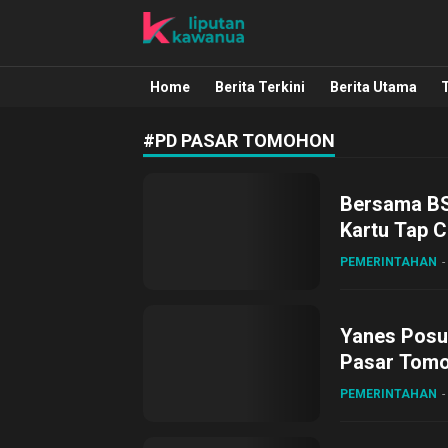
Liputan Kawanua
Berita Manado, Sulawesi Utara, Kawa
Home
Berita Terkini
Berita Utama
#PD PASAR TOMOHON
Bersama BS
Kartu Tap 
PEMERINTAHAN
Yanes Posu
Pasar Tom
PEMERINTAHAN