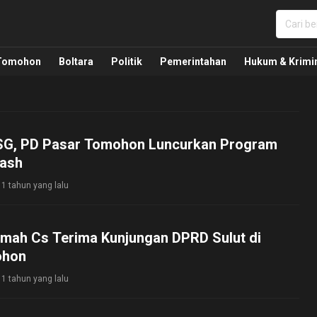
nua, Politik, Pemerintahan, Hukum Kriminal dan Nasio
Tomohon
Boltara
Politik
Pemerintahan
Hukum & Krimi
G, PD Pasar Tomohon Luncurkan Program
Cash
1 tahun yang lalu
mah Cs Terima Kunjungan DPRD Sulut di
ohon
1 tahun yang lalu