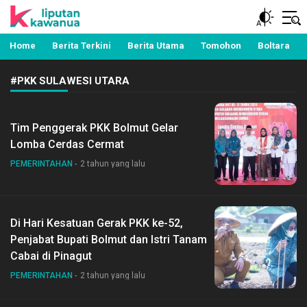
Berita Manado, Sulawesi Utara, Kawanua, Politik,
Liputan Kawanua
Pemerintahan, Hukum Kriminal dan Nasional
Home
Berita Terkini
Berita Utama
Tomohon
Boltara
#PKK SULAWESI UTARA
Tim Penggerak PKK Bolmut Gelar
Lomba Cerdas Cermat
PEMERINTAHAN
2 tahun yang lalu
Di Hari Kesatuan Gerak PKK ke-52,
Penjabat Bupati Bolmut dan Istri Tanam
Cabai di Pinagut
PEMERINTAHAN
2 tahun yang lalu