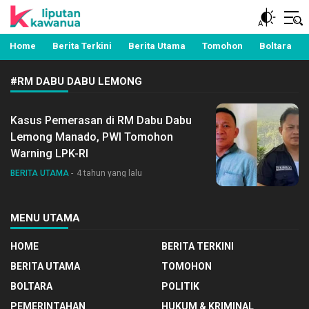
Berita Manado, Sulawesi Utara, Kawanua, Politik,
Liputan Kawanua
Pemerintahan, Hukum Kriminal dan Nasional
Home
Berita Terkini
Berita Utama
Tomohon
Boltara
#RM DABU DABU LEMONG
Kasus Pemerasan di RM Dabu Dabu
Lemong Manado, PWI Tomohon
Warning LPK-RI
BERITA UTAMA
4 tahun yang lalu
MENU UTAMA
HOME
BERITA TERKINI
BERITA UTAMA
TOMOHON
BOLTARA
POLITIK
PEMERINTAHAN
HUKUM & KRIMINAL