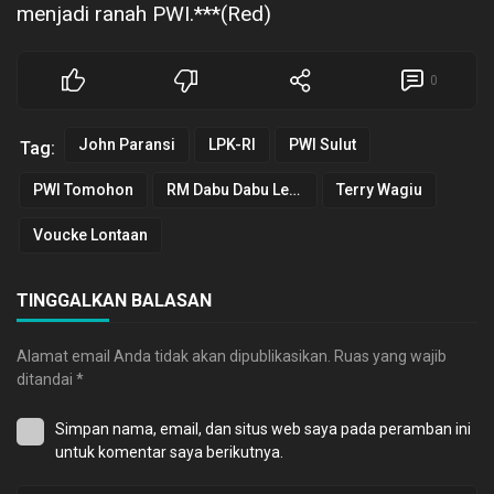
menjadi ranah PWI.***(Red)
0
John Paransi
LPK-RI
PWI Sulut
Tag:
PWI Tomohon
RM Dabu Dabu Lemong
Terry Wagiu
Voucke Lontaan
TINGGALKAN BALASAN
Alamat email Anda tidak akan dipublikasikan.
Ruas yang wajib
ditandai
*
Simpan nama, email, dan situs web saya pada peramban ini
untuk komentar saya berikutnya.