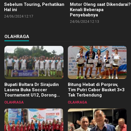
Sebelum Touring, Perhatikan
Motor Oleng saat Dikendarai?
Hal ini
Kenali Beberapa
Penyebabnya
24/06/2024 12:17
24/06/2024 12:13
OLAHRAGA
Bupati Boltara Dr Sirajudin
Bitung Hebat di Porprov,
Lasena Buka Soccer
Tim Putri Cabor Basket 3×3
Tournament U12, Dorong
Tak Terbendung
Pembinaan Merata di Setiap
OLAHRAGA
OLAHRAGA
Kecamatan