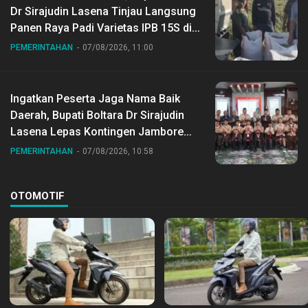
Dr Sirajudin Lasena Tinjau Langsung
Panen Raya Padi Varietas IPB 15S di
Desa Gihang
PEMERINTAHAN
07/08/2026, 11:00
Ingatkan Peserta Jaga Nama Baik
Daerah, Bupati Boltara Dr Sirajudin
Lasena Lepas Kontingen Jambore
Nasional ke XII di Buperta Cibubur
PEMERINTAHAN
07/08/2026, 10:58
OTOMOTIF