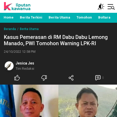
Berita Manado, Sulawesi Utara, Kawanua, Politik,
Liputan Kawanua
Pemerintahan, Hukum Kriminal dan Nasional
Home
Berita Terkini
Berita Utama
Tomohon
Boltara
Beranda
Berita Utama
Kasus Pemerasan di RM Dabu Dabu Lemong
Manado, PWI Tomohon Warning LPK-RI
24/10/2022 12:58 PM
Jesica Jes
Tim Redaksi
0