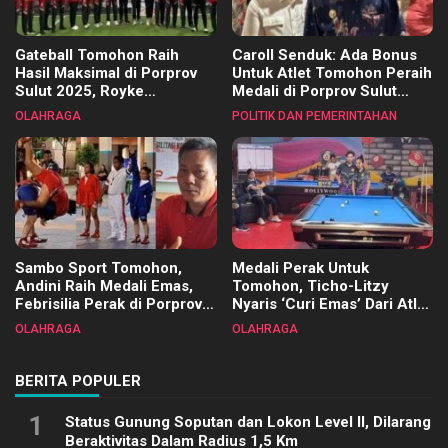
Gateball Tomohon Raih
Caroll Senduk: Ada Bonus
Hasil Maksimal di Porprov
Untuk Atlet Tomohon Peraih
Sulut 2025, Royke
Medali di Porprov Sulut
Tangkawarouw Ucapkan
2025
OLAHRAGA
POLITIK DAN PEMERINTAHAN
Terimakasih
Sambo Sport Tomohon,
Medali Perak Untuk
Andini Raih Medali Emas,
Tomohon, Ticho-Litzy
Febrisilia Perak di Porprov
Nyaris ‘Curi Emas’ Dari Atlet
Sulut 2025
Biliar PON di Porprov Sulut
OLAHRAGA
OLAHRAGA
2025
BERITA POPULER
1
Status Gunung Soputan dan Lokon Level II, Dilarang
Beraktivitas Dalam Radius 1,5 Km