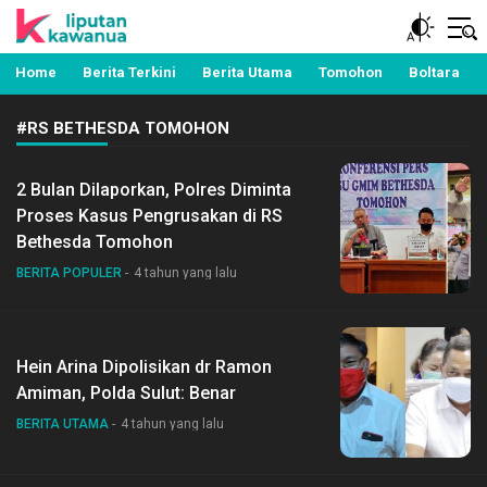
Berita Manado, Sulawesi Utara, Kawanua, Politik,
Liputan Kawanua
Pemerintahan, Hukum Kriminal dan Nasional
Home
Berita Terkini
Berita Utama
Tomohon
Boltara
#RS BETHESDA TOMOHON
2 Bulan Dilaporkan, Polres Diminta
Proses Kasus Pengrusakan di RS
Bethesda Tomohon
BERITA POPULER
4 tahun yang lalu
Hein Arina Dipolisikan dr Ramon
Amiman, Polda Sulut: Benar
BERITA UTAMA
4 tahun yang lalu