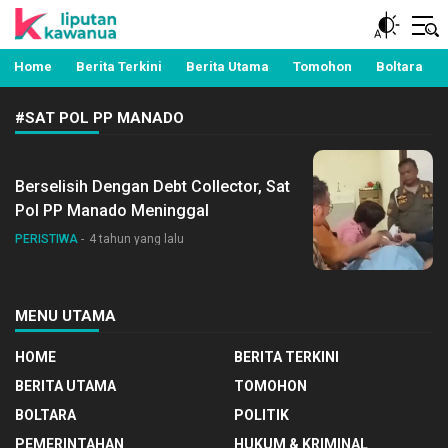
Berita Manado, Sulawesi Utara, Kawanua, Politik,
Liputan Kawanua
Pemerintahan, Hukum Kriminal dan Nasional
Home
Berita Terkini
Berita Utama
Tomohon
Boltara
#SAT POL PP MANADO
Berselisih Dengan Debt Collector, Sat
Pol PP Manado Meninggal
PERISTIWA
4 tahun yang lalu
MENU UTAMA
HOME
BERITA TERKINI
BERITA UTAMA
TOMOHON
BOLTARA
POLITIK
PEMERINTAHAN
HUKUM & KRIMINAL