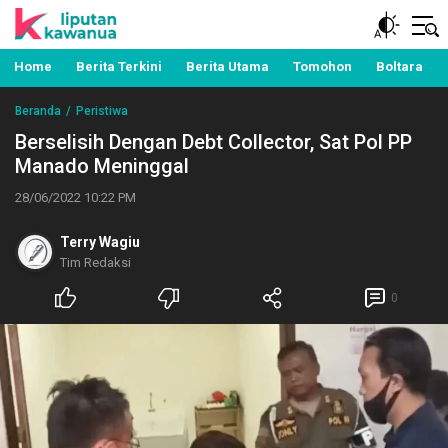
Berita Manado, Sulawesi Utara, Kawanua, Politik,
Liputan Kawanua
Pemerintahan, Hukum Kriminal dan Nasional
Home
Berita Terkini
Berita Utama
Tomohon
Boltara
Beranda
Peristiwa
Berselisih Dengan Debt Collector, Sat Pol PP
Manado Meninggal
28/06/2022 10:22 PM
Terry Wagiu
Tim Redaksi
0