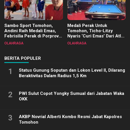
Sambo Sport Tomohon,
Medali Perak Untuk
Andini Raih Medali Emas,
Tomohon, Ticho-Litzy
Febrisilia Perak di Porprov
Nyaris ‘Curi Emas’ Dari Atlet
Sulut 2025
Biliar PON di Porprov Sulut
OLAHRAGA
OLAHRAGA
2025
BERITA POPULER
1
Status Gunung Soputan dan Lokon Level II, Dilarang
Beraktivitas Dalam Radius 1,5 Km
2
PWI Sulut Copot Yongky Sumual dari Jabatan Waka
OKK
3
AKBP Novrial Alberti Kombo Resmi Jabat Kapolres
Tomohon