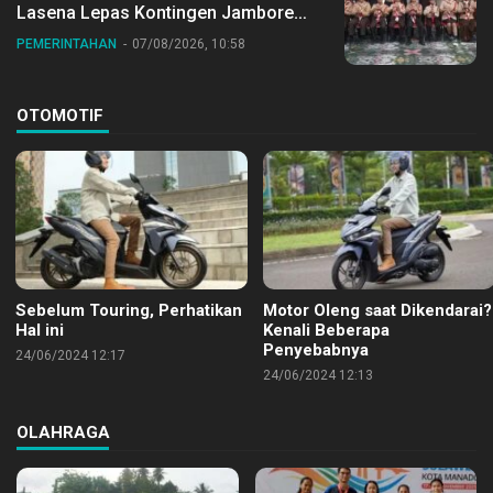
Lasena Lepas Kontingen Jambore
Nasional ke XII di Buperta Cibubur
PEMERINTAHAN
07/08/2026, 10:58
OTOMOTIF
Sebelum Touring, Perhatikan
Motor Oleng saat Dikendarai?
Hal ini
Kenali Beberapa
Penyebabnya
24/06/2024 12:17
24/06/2024 12:13
OLAHRAGA