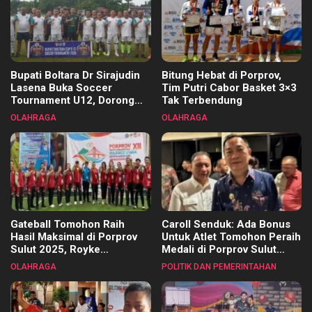
Bupati Boltara Dr Sirajudin
Bitung Hebat di Porprov,
Lasena Buka Soccer
Tim Putri Cabor Basket 3×3
Tournament U12, Dorong
Tak Terbendung
Pembinaan Merata di Setiap
OLAHRAGA
OLAHRAGA
Kecamatan
Gateball Tomohon Raih
Caroll Senduk: Ada Bonus
Hasil Maksimal di Porprov
Untuk Atlet Tomohon Peraih
Sulut 2025, Royke
Medali di Porprov Sulut
Tangkawarouw Ucapkan
2025
OLAHRAGA
POLITIK DAN PEMERINTAHAN
Terimakasih