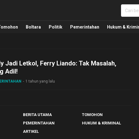
nua, Politik, Pemerintahan, Hukum Kriminal dan Nasio
Tomohon
Boltara
Politik
Pemerintahan
Hukum & Krimi
 Jadi Letkol, Ferry Liando: Tak Masalah,
g Adil!
MERINTAHAN
1 tahun yang lalu
BERITA UTAMA
TOMOHON
PEMERINTAHAN
HUKUM & KRIMINAL
ARTIKEL