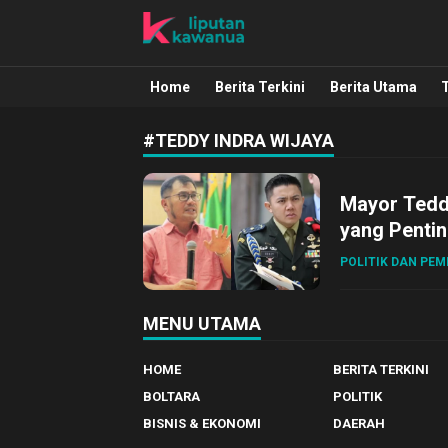
Liputan Kawanua
Berita Manado, Sulawesi Utara, Kawa
Home
Berita Terkini
Berita Utama
#TEDDY INDRA WIJAYA
Mayor Teddy
yang Pentin
POLITIK DAN PE
MENU UTAMA
HOME
BERITA TERKINI
BOLTARA
POLITIK
BISNIS & EKONOMI
DAERAH