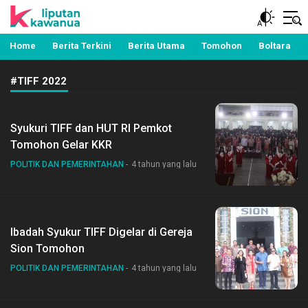
Berita Manado, Sulawesi Utara, Kawanua, Politik,
Liputan Kawanua
Pemerintahan, Hukum Kriminal dan Nasional
Home
Berita Terkini
Berita Utama
Tomohon
Boltara
#TIFF 2022
Syukuri TIFF dan HUT RI Pemkot
Tomohon Gelar KKR
POLITIK DAN PEMERINTAHAN
4 tahun yang lalu
Ibadah Syukur TIFF Digelar di Gereja
Sion Tomohon
POLITIK DAN PEMERINTAHAN
4 tahun yang lalu