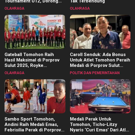
Tournament U12, Dorong
Tak Terbendung
Pembinaan Merata di Setiap
OLAHRAGA
OLAHRAGA
Kecamatan
Gateball Tomohon Raih
Caroll Senduk: Ada Bonus
Hasil Maksimal di Porprov
Untuk Atlet Tomohon Peraih
Sulut 2025, Royke
Medali di Porprov Sulut
Tangkawarouw Ucapkan
2025
OLAHRAGA
POLITIK DAN PEMERINTAHAN
Terimakasih
Sambo Sport Tomohon,
Medali Perak Untuk
Andini Raih Medali Emas,
Tomohon, Ticho-Litzy
Febrisilia Perak di Porprov
Nyaris ‘Curi Emas’ Dari Atlet