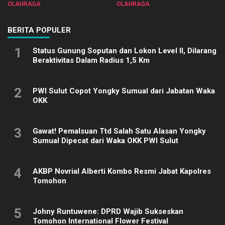
Sulut 2025
Biliar PON di Porprov Sulut
OLAHRAGA
OLAHRAGA
2025
BERITA POPULER
1
Status Gunung Soputan dan Lokon Level II, Dilarang
Beraktivitas Dalam Radius 1,5 Km
2
PWI Sulut Copot Yongky Sumual dari Jabatan Waka
OKK
3
Gawat! Pemalsuan Ttd Salah Satu Alasan Yongky
Sumual Dipecat dari Waka OKK PWI Sulut
4
AKBP Novrial Alberti Kombo Resmi Jabat Kapolres
Tomohon
5
Johny Runtuwene: DPRD Wajib Sukseskan
Tomohon International Flower Festival