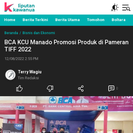
Berita Manado, Sulawesi Utara, Kawanua, Politik,
Liputan Kawanua
Pemerintahan, Hukum Kriminal dan Nasional
Home
Berita Terkini
Berita Utama
Tomohon
Boltara
Beranda
Bisnis dan Ekonomi
BCA KCU Manado Promosi Produk di Pameran
TIFF 2022
12/08/2022 2:55 PM
Terry Wagiu
Tim Redaksi
0