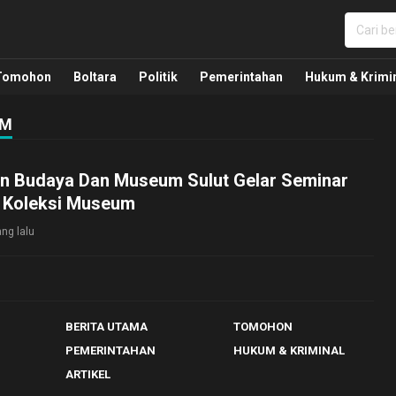
nua, Politik, Pemerintahan, Hukum Kriminal dan Nasio
Tomohon
Boltara
Politik
Pemerintahan
Hukum & Krimi
UM
 Budaya Dan Museum Sulut Gelar Seminar
n Koleksi Museum
ng lalu
BERITA UTAMA
TOMOHON
PEMERINTAHAN
HUKUM & KRIMINAL
ARTIKEL