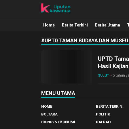
Liputan Kawanua
Berita Manado, Sulawesi Utara, Kawa
Home
Berita Terkini
Berita Utama
#UPTD TAMAN BUDAYA DAN MUSE
UPTD Taman
Hasil Kajia
SULUT
5 tahun ya
MENU UTAMA
HOME
BERITA TERKINI
BOLTARA
POLITIK
BISNIS & EKONOMI
DAERAH