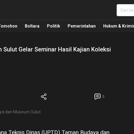
nua, Politik, Pemerintahan, Hukum Kriminal dan Nasio
Tomohon
Boltara
Politik
Pemerintahan
Hukum & Krimi
lut Gelar Seminar Hasil Kajian Koleksi
0
aya dan Museum Sulut
sana Teknis Dinas (UPTD) Taman Budaya dan