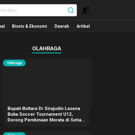
nal
nal
Bisnis & Ekonomi
Daerah
Artikel
OLAHRAGA
Olahraga
Bupati Boltara Dr Sirajudin Lasena
Buka Soccer Tournament U12,
Dorong Pembinaan Merata di Setiap
Kecamatan