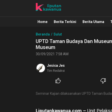
Liputan Kawanua
Berita Manado, Sulawesi Utara, Kawa
Home
Berita Terkini
Berita Utama
Beranda
Sulut
UPTD Taman Budaya Dan Museum Su
Museum
30/09/2021 7:58 AM
Jesica Jes
Tim Redaksi
Seminar Kajian dilaksanakan UPTD Taman Bud
Liputankawanua.com –
Unit Pelak