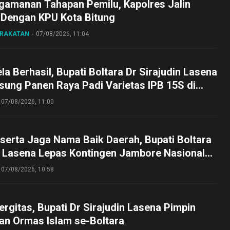
gamanan Tahapan Pemilu, Kapolres Jalin
 Dengan KPU Kota Bitung
ARAKATAN
07/08/2026, 11:04
a Berhasil, Bupati Boltara Dr Sirajudin Lasena
sung Panen Raya Padi Varietas IPB 15S di
g
07/08/2026, 11:00
serta Jaga Nama Baik Daerah, Bupati Boltara
n Lasena Lepas Kontingen Jambore Nasional
perta Cibubur
07/08/2026, 10:58
ergitas, Bupati Dr Sirajudin Lasena Pimpin
an Ormas Islam se-Boltara