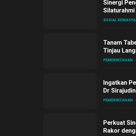
Sinergi Pen
Silaturahmi
SOSIAL KEMASY
Tanam Tabel
Tinjau Lang
Desa Gihan
PEMERINTAHAN
Ingatkan Pe
Dr Sirajudi
ke XII di Bu
PEMERINTAHAN
Perkuat Sin
Rakor deng