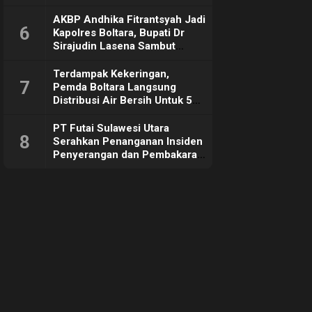
Sebut Tujuannya Untuk
Dorong Ekonomi Daerah
AKBP Andhika Fitrantsyah Jadi
6
Kapolres Boltara, Bupati Dr
Sirajudin Lasena Sambut
Hangat
Terdampak Kekeringan,
7
Pemda Boltara Langsung
Distribusi Air Bersih Untuk 50
KK di Desa Komus 2 Timur
PT Futai Sulawesi Utara
8
Serahkan Penanganan Insiden
Penyerangan dan Pembakaran
ke Polisi