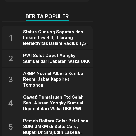
Terimakasih
BERITA POPULER
Status Gunung Soputan dan
1
Lokon Level II, Dilarang
Beraktivitas Dalam Radius 1,5
Km
PWI Sulut Copot Yongky
2
Sumual dari Jabatan Waka OKK
AKBP Novrial Alberti Kombo
3
Resmi Jabat Kapolres
Tomohon
Gawat! Pemalsuan Ttd Salah
4
Satu Alasan Yongky Sumual
Dipecat dari Waka OKK PWI
Sulut
Pemda Boltara Gelar Pelatihan
5
SDM UMKM di Stilts Cafe,
Bupati Dr Sirajudin Lasena