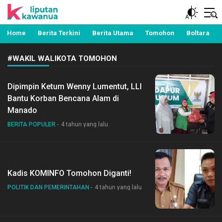
Berita Manado, Sulawesi Utara, Kawanua, Politik,
Liputan Kawanua
Pemerintahan, Hukum Kriminal dan Nasional
Home
Berita Terkini
Berita Utama
Tomohon
Boltara
#WAKIL WALIKOTA TOMOHON
Dipimpin Ketum Wenny Lumentut, LLI
Bantu Korban Bencana Alam di
Manado
BERITA POPULER
4 tahun yang lalu
Kadis KOMINFO Tomohon Diganti!
POLITIK DAN PEMERINTAHAN
4 tahun yang lalu