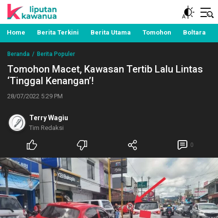
Berita Manado, Sulawesi Utara, Kawanua, Politik,
Liputan Kawanua
Pemerintahan, Hukum Kriminal dan Nasional
Home
Berita Terkini
Berita Utama
Tomohon
Boltara
Beranda
Berita Populer
Tomohon Macet, Kawasan Tertib Lalu Lintas
‘Tinggal Kenangan’!
28/07/2022 5:29 PM
Terry Wagiu
Tim Redaksi
0