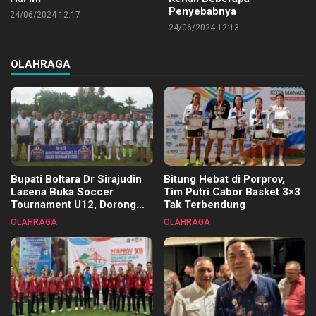
Penyebabnya
24/06/2024 12:17
24/06/2024 12:13
OLAHRAGA
Bupati Boltara Dr Sirajudin
Bitung Hebat di Porprov,
Lasena Buka Soccer
Tim Putri Cabor Basket 3×3
Tournament U12, Dorong
Tak Terbendung
Pembinaan Merata di Setiap
OLAHRAGA
OLAHRAGA
Kecamatan