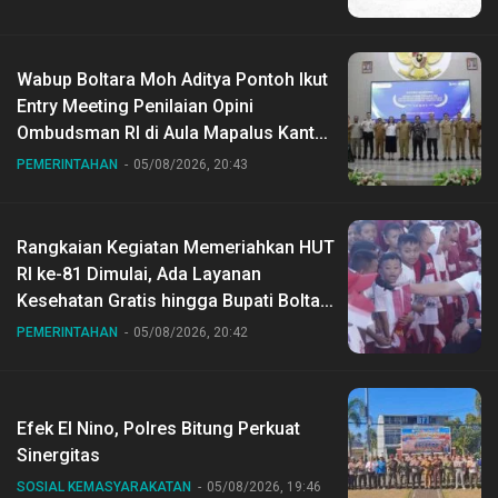
Wabup Boltara Moh Aditya Pontoh Ikut
Entry Meeting Penilaian Opini
Ombudsman RI di Aula Mapalus Kantur
Gubernur Sulut
PEMERINTAHAN
05/08/2026, 20:43
Rangkaian Kegiatan Memeriahkan HUT
RI ke-81 Dimulai, Ada Layanan
Kesehatan Gratis hingga Bupati Boltara
Dr Sirajudin Lasena Ikut Jalan Sehat
PEMERINTAHAN
05/08/2026, 20:42
Bersama Jajaran
Efek El Nino, Polres Bitung Perkuat
Sinergitas
SOSIAL KEMASYARAKATAN
05/08/2026, 19:46