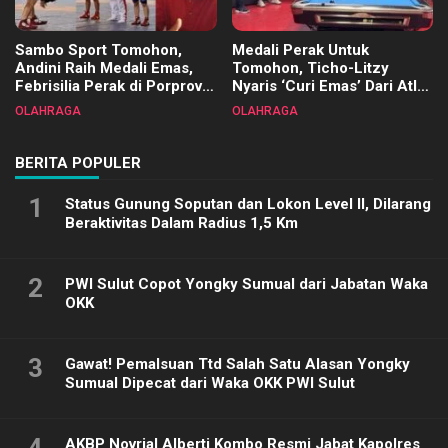
Sambo Sport Tomohon,
Medali Perak Untuk
Andini Raih Medali Emas,
Tomohon, Ticho-Litzy
Febrisilia Perak di Porprov
Nyaris ‘Curi Emas’ Dari Atlet
Sulut 2025
Biliar PON di Porprov Sulut
OLAHRAGA
OLAHRAGA
2025
BERITA POPULER
1
Status Gunung Soputan dan Lokon Level II, Dilarang
Beraktivitas Dalam Radius 1,5 Km
2
PWI Sulut Copot Yongky Sumual dari Jabatan Waka
OKK
3
Gawat! Pemalsuan Ttd Salah Satu Alasan Yongky
Sumual Dipecat dari Waka OKK PWI Sulut
AKBP Novrial Alberti Kombo Resmi Jabat Kapolres