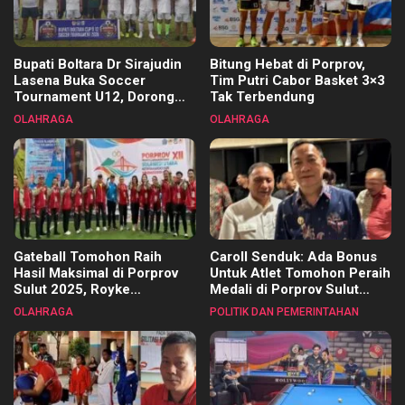
Bupati Boltara Dr Sirajudin
Bitung Hebat di Porprov,
Lasena Buka Soccer
Tim Putri Cabor Basket 3×3
Tournament U12, Dorong
Tak Terbendung
Pembinaan Merata di Setiap
OLAHRAGA
OLAHRAGA
Kecamatan
Gateball Tomohon Raih
Caroll Senduk: Ada Bonus
Hasil Maksimal di Porprov
Untuk Atlet Tomohon Peraih
Sulut 2025, Royke
Medali di Porprov Sulut
Tangkawarouw Ucapkan
2025
OLAHRAGA
POLITIK DAN PEMERINTAHAN
Terimakasih