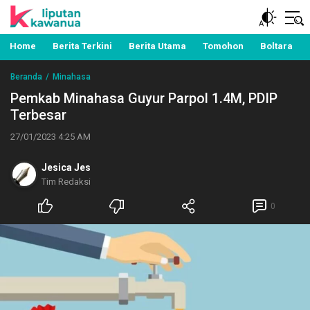
Berita Manado, Sulawesi Utara, Kawanua, Politik,
Liputan Kawanua
Pemerintahan, Hukum Kriminal dan Nasional
Home
Berita Terkini
Berita Utama
Tomohon
Boltara
Beranda
Minahasa
Pemkab Minahasa Guyur Parpol 1.4M, PDIP
Terbesar
27/01/2023 4:25 AM
Jesica Jes
Tim Redaksi
0