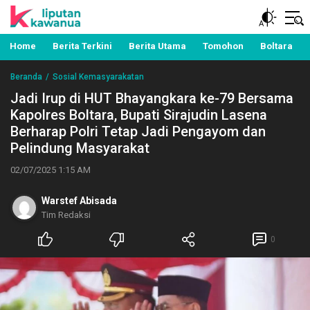
Berita Manado, Sulawesi Utara, Kawanua, Politik,
Liputan Kawanua
Pemerintahan, Hukum Kriminal dan Nasional
Home
Berita Terkini
Berita Utama
Tomohon
Boltara
Beranda
Sosial Kemasyarakatan
Jadi Irup di HUT Bhayangkara ke-79 Bersama
Kapolres Boltara, Bupati Sirajudin Lasena
Berharap Polri Tetap Jadi Pengayom dan
Pelindung Masyarakat
02/07/2025 1:15 AM
Warstef Abisada
Tim Redaksi
0