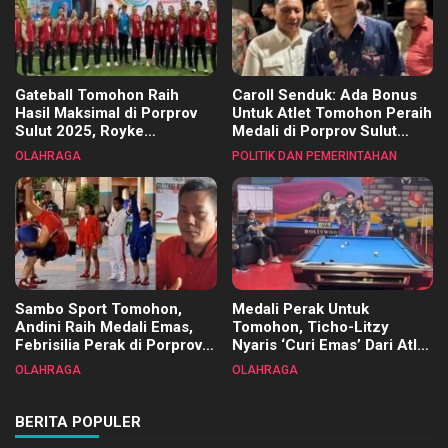
Gateball Tomohon Raih
Caroll Senduk: Ada Bonus
Hasil Maksimal di Porprov
Untuk Atlet Tomohon Peraih
Sulut 2025, Royke
Medali di Porprov Sulut
Tangkawarouw Ucapkan
2025
OLAHRAGA
POLITIK DAN PEMERINTAHAN
Terimakasih
Sambo Sport Tomohon,
Medali Perak Untuk
Andini Raih Medali Emas,
Tomohon, Ticho-Litzy
Febrisilia Perak di Porprov
Nyaris ‘Curi Emas’ Dari Atlet
Sulut 2025
Biliar PON di Porprov Sulut
OLAHRAGA
OLAHRAGA
2025
BERITA POPULER