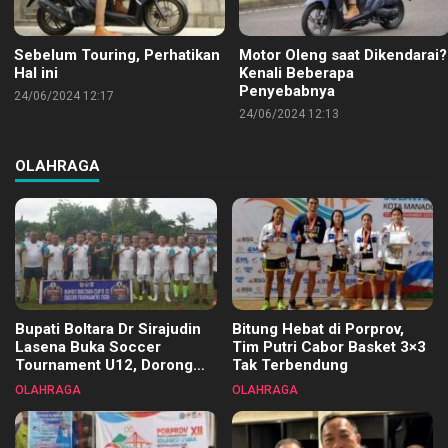
Sebelum Touring, Perhatikan
Motor Oleng saat Dikendarai?
Hal ini
Kenali Beberapa
Penyebabnya
24/06/2024 12:17
24/06/2024 12:13
OLAHRAGA
Bupati Boltara Dr Sirajudin
Bitung Hebat di Porprov,
Lasena Buka Soccer
Tim Putri Cabor Basket 3×3
Tournament U12, Dorong
Tak Terbendung
Pembinaan Merata di Setiap
OLAHRAGA
OLAHRAGA
Kecamatan