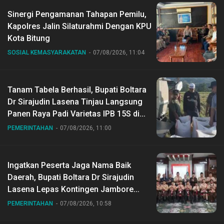
Sinergi Pengamanan Tahapan Pemilu,
Kapolres Jalin Silaturahmi Dengan KPU
Kota Bitung
SOSIAL KEMASYARAKATAN
07/08/2026, 11:04
Tanam Tabela Berhasil, Bupati Boltara
Dr Sirajudin Lasena Tinjau Langsung
Panen Raya Padi Varietas IPB 15S di
Desa Gihang
PEMERINTAHAN
07/08/2026, 11:00
Ingatkan Peserta Jaga Nama Baik
Daerah, Bupati Boltara Dr Sirajudin
Lasena Lepas Kontingen Jambore
Nasional ke XII di Buperta Cibubur
PEMERINTAHAN
07/08/2026, 10:58