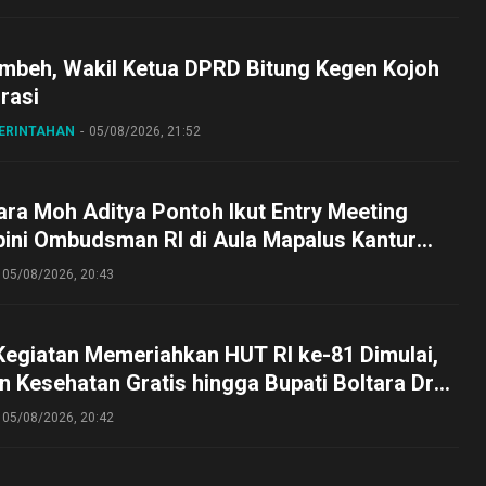
embeh, Wakil Ketua DPRD Bitung Kegen Kojoh
irasi
MERINTAHAN
05/08/2026, 21:52
ra Moh Aditya Pontoh Ikut Entry Meeting
pini Ombudsman RI di Aula Mapalus Kantur
lut
05/08/2026, 20:43
Kegiatan Memeriahkan HUT RI ke-81 Dimulai,
 Kesehatan Gratis hingga Bupati Boltara Dr
asena Ikut Jalan Sehat Bersama Jajaran
05/08/2026, 20:42