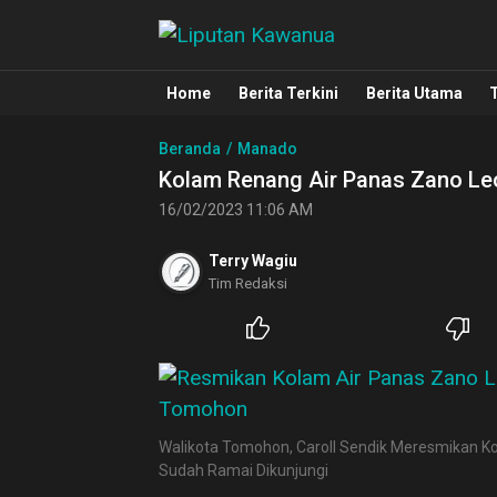
Liputan Kawanua
Berita Manado, Sulawesi Utara, Kawa
Home
Berita Terkini
Berita Utama
Beranda
Manado
Kolam Renang Air Panas Zano L
16/02/2023 11:06 AM
Terry Wagiu
Tim Redaksi
Walikota Tomohon, Caroll Sendik Meresmikan Ko
Sudah Ramai Dikunjungi