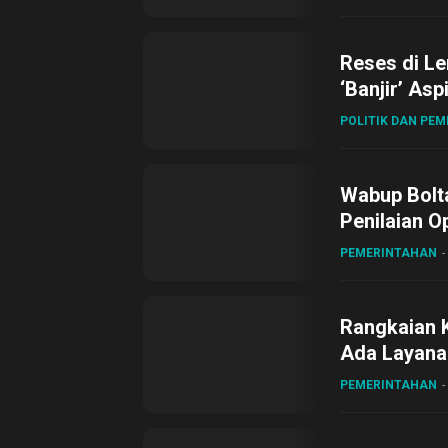
Reses di L
‘Banjir’ Asp
POLITIK DAN PE
Wabup Bolta
Penilaian O
Gubernur Su
PEMERINTAHAN
Rangkaian 
Ada Layanan
Sirajudin L
PEMERINTAHAN