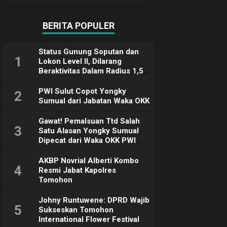
Terimakasih
BERITA POPULER
Status Gunung Soputan dan
1
Lokon Level II, Dilarang
Beraktivitas Dalam Radius 1,5
Km
PWI Sulut Copot Yongky
2
Sumual dari Jabatan Waka OKK
Gawat! Pemalsuan Ttd Salah
3
Satu Alasan Yongky Sumual
Dipecat dari Waka OKK PWI
Sulut
AKBP Novrial Alberti Kombo
4
Resmi Jabat Kapolres
Tomohon
Johny Runtuwene: DPRD Wajib
5
Sukseskan Tomohon
International Flower Festival