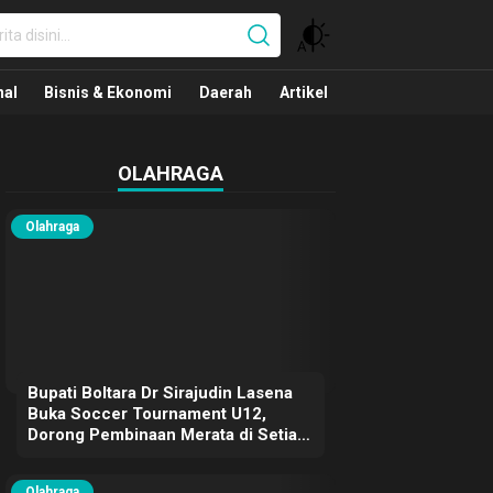
nal
nal
Bisnis & Ekonomi
Daerah
Artikel
OLAHRAGA
Olahraga
Bupati Boltara Dr Sirajudin Lasena
Buka Soccer Tournament U12,
Dorong Pembinaan Merata di Setiap
Kecamatan
Olahraga