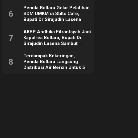
Pemda Boltara Gelar Pelatihan
6
SDM UMKM di Stilts Cafe,
Bupati Dr Sirajudin Lasena
Sebut Tujuannya Untuk
Dorong Ekonomi Daerah
AKBP Andhika Fitrantsyah Jadi
7
Kapolres Boltara, Bupati Dr
Sirajudin Lasena Sambut
Hangat
Terdampak Kekeringan,
8
Pemda Boltara Langsung
Distribusi Air Bersih Untuk 50
KK di Desa Komus 2 Timur