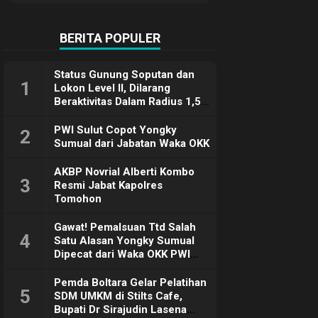
Terimakasih
BERITA POPULER
Status Gunung Soputan dan
1
Lokon Level II, Dilarang
Beraktivitas Dalam Radius 1,5
Km
PWI Sulut Copot Yongky
2
Sumual dari Jabatan Waka OKK
AKBP Novrial Alberti Kombo
3
Resmi Jabat Kapolres
Tomohon
Gawat! Pemalsuan Ttd Salah
4
Satu Alasan Yongky Sumual
Dipecat dari Waka OKK PWI
Sulut
Pemda Boltara Gelar Pelatihan
5
SDM UMKM di Stilts Cafe,
Bupati Dr Sirajudin Lasena