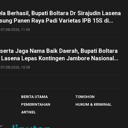
a Berhasil, Bupati Boltara Dr Sirajudin Lasena
sung Panen Raya Padi Varietas IPB 15S di
g
07/08/2026, 11:00
serta Jaga Nama Baik Daerah, Bupati Boltara
n Lasena Lepas Kontingen Jambore Nasional
perta Cibubur
07/08/2026, 10:58
BERITA UTAMA
TOMOHON
PEMERINTAHAN
HUKUM & KRIMINAL
ARTIKEL