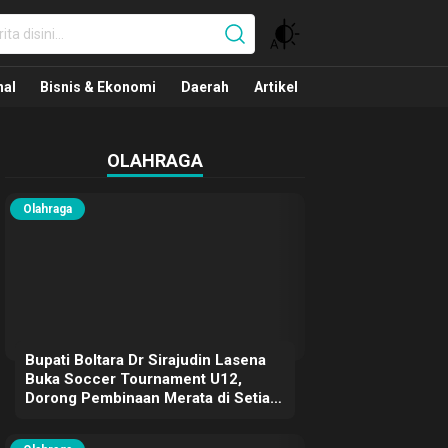
nal
nal
Bisnis & Ekonomi
Daerah
Artikel
OLAHRAGA
Olahraga
Bupati Boltara Dr Sirajudin Lasena
Buka Soccer Tournament U12,
Dorong Pembinaan Merata di Setiap
Kecamatan