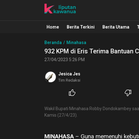
Liputan Kawanua
Berita Manado, Sulawesi Utara, Kawa
Home
Berita Terkini
Berita Utama
Beranda
Minahasa
932 KPM di Eris Terima Bantuan 
27/04/2023 5:26 PM
Jesica Jes
Tim Redaksi
Wakil Bupati Minahasa Robby Dondokambey saat
Kamis (27/4/23).
MINAHASA
– Guna memenuhi kebut