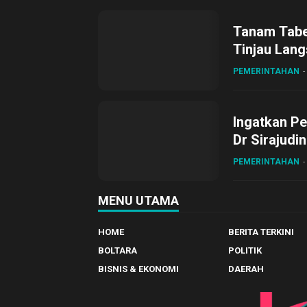
Tanam Tabel
Tinjau Lang
Desa Gihan
PEMERINTAHAN
Ingatkan Pe
Dr Sirajudi
ke XII di Bu
PEMERINTAHAN
MENU UTAMA
HOME
BERITA TERKINI
BOLTARA
POLITIK
BISNIS & EKONOMI
DAERAH