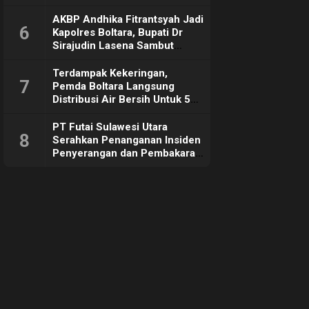
Sebut Tujuannya Untuk
Dorong Ekonomi Daerah
AKBP Andhika Fitrantsyah Jadi
6
Kapolres Boltara, Bupati Dr
Sirajudin Lasena Sambut
Hangat
Terdampak Kekeringan,
7
Pemda Boltara Langsung
Distribusi Air Bersih Untuk 50
KK di Desa Komus 2 Timur
PT Futai Sulawesi Utara
8
Serahkan Penanganan Insiden
Penyerangan dan Pembakaran
ke Polisi