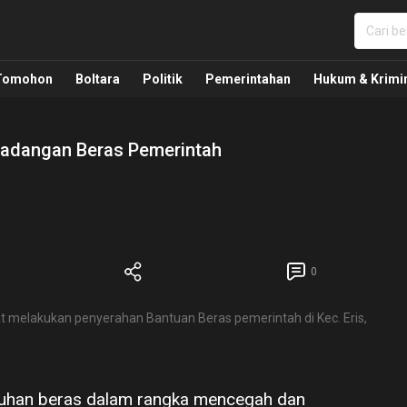
nua, Politik, Pemerintahan, Hukum Kriminal dan Nasio
Tomohon
Boltara
Politik
Pemerintahan
Hukum & Krimi
Cadangan Beras Pemerintah
0
 melakukan penyerahan Bantuan Beras pemerintah di Kec. Eris,
uhan beras dalam rangka mencegah dan