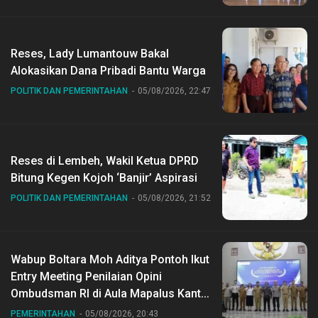
Reses, Lady Lumantouw Bakal
Alokasikan Dana Pribadi Bantu Warga
POLITIK DAN PEMERINTAHAN
05/08/2026, 22:47
Reses di Lembeh, Wakil Ketua DPRD
Bitung Kegen Kojoh ‘Banjir’ Aspirasi
POLITIK DAN PEMERINTAHAN
05/08/2026, 21:52
Wabup Boltara Moh Aditya Pontoh Ikut
Entry Meeting Penilaian Opini
Ombudsman RI di Aula Mapalus Kantur
Gubernur Sulut
PEMERINTAHAN
05/08/2026, 20:43