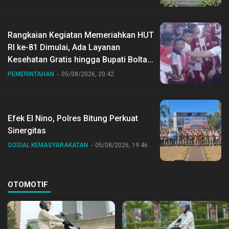
Rangkaian Kegiatan Memeriahkan HUT
RI ke-81 Dimulai, Ada Layanan
Kesehatan Gratis hingga Bupati Boltara
Dr Sirajudin Lasena Ikut Jalan Sehat
PEMERINTAHAN
05/08/2026, 20:42
Bersama Jajaran
Efek El Nino, Polres Bitung Perkuat
Sinergitas
SOSIAL KEMASYARAKATAN
05/08/2026, 19:46
OTOMOTIF