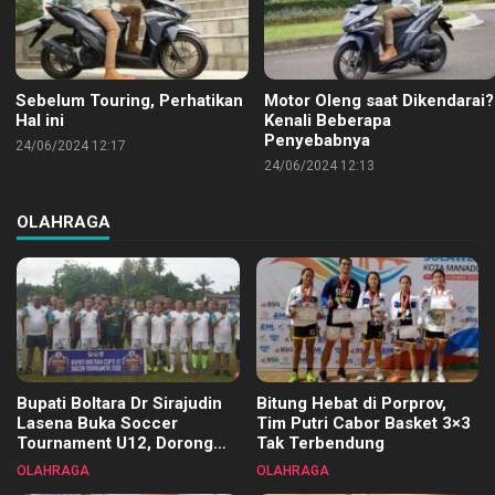
Sebelum Touring, Perhatikan
Motor Oleng saat Dikendarai?
Hal ini
Kenali Beberapa
Penyebabnya
24/06/2024 12:17
24/06/2024 12:13
OLAHRAGA
Bupati Boltara Dr Sirajudin
Bitung Hebat di Porprov,
Lasena Buka Soccer
Tim Putri Cabor Basket 3×3
Tournament U12, Dorong
Tak Terbendung
Pembinaan Merata di Setiap
OLAHRAGA
OLAHRAGA
Kecamatan