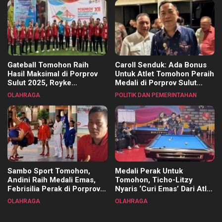
Gateball Tomohon Raih
Caroll Senduk: Ada Bonus
Hasil Maksimal di Porprov
Untuk Atlet Tomohon Peraih
Sulut 2025, Royke
Medali di Porprov Sulut
Tangkawarouw Ucapkan
2025
OLAHRAGA
POLITIK DAN PEMERINTAHAN
Terimakasih
Sambo Sport Tomohon,
Medali Perak Untuk
Andini Raih Medali Emas,
Tomohon, Ticho-Litzy
Febrisilia Perak di Porprov
Nyaris ‘Curi Emas’ Dari Atlet
Sulut 2025
Biliar PON di Porprov Sulut
OLAHRAGA
OLAHRAGA
2025