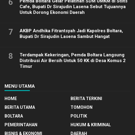
6
Pemda Boltara Gelar Pelatihan SDM UMKM di Stilts
Cafe, Bupati Dr Sirajudin Lasena Sebut Tujuannya
Untuk Dorong Ekonomi Daerah
7
AKBP Andhika Fitrantsyah Jadi Kapolres Boltara,
Bupati Dr Sirajudin Lasena Sambut Hangat
8
Terdampak Kekeringan, Pemda Boltara Langsung
Distribusi Air Bersih Untuk 50 KK di Desa Komus 2
Timur
MENU UTAMA
HOME
BERITA TERKINI
BERITA UTAMA
TOMOHON
BOLTARA
POLITIK
PEMERINTAHAN
HUKUM & KRIMINAL
BISNIS & EKONOMI
DAERAH