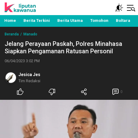
Berita Manado, Sulawesi Utara, Kawanua, Politik,
Liputan Kawanua
Pemerintahan, Hukum Kriminal dan Nasional
Home
Berita Terkini
Berita Utama
Tomohon
Boltara
Beranda
Manado
Jelang Perayaan Paskah, Polres Minahasa
Siapkan Pengamanan Ratusan Personil
06/04/2023 3:02 PM
Jesica Jes
Tim Redaksi
0