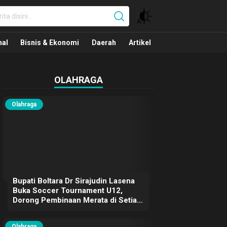
nal
nal
Bisnis & Ekonomi
Daerah
Artikel
OLAHRAGA
Olahraga
Bupati Boltara Dr Sirajudin Lasena
Buka Soccer Tournament U12,
Dorong Pembinaan Merata di Setiap
Kecamatan
Olahraga