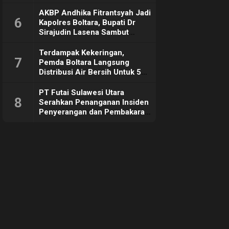
Sebut Tujuannya Untuk
Dorong Ekonomi Daerah
AKBP Andhika Fitrantsyah Jadi
6
Kapolres Boltara, Bupati Dr
Sirajudin Lasena Sambut
Hangat
Terdampak Kekeringan,
7
Pemda Boltara Langsung
Distribusi Air Bersih Untuk 50
KK di Desa Komus 2 Timur
PT Futai Sulawesi Utara
8
Serahkan Penanganan Insiden
Penyerangan dan Pembakaran
ke Polisi