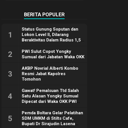
Terimakasih
BERITA POPULER
Status Gunung Soputan dan
1
Lokon Level II, Dilarang
Beraktivitas Dalam Radius 1,5
Km
PWI Sulut Copot Yongky
2
Sumual dari Jabatan Waka OKK
AKBP Novrial Alberti Kombo
3
Resmi Jabat Kapolres
Tomohon
Gawat! Pemalsuan Ttd Salah
4
Satu Alasan Yongky Sumual
Dipecat dari Waka OKK PWI
Sulut
Pemda Boltara Gelar Pelatihan
5
SDM UMKM di Stilts Cafe,
Bupati Dr Sirajudin Lasena