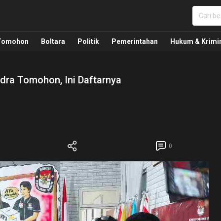
nua, Politik, Pemerintahan, Hukum Kriminal dan Nasio
Tomohon
Boltara
Politik
Pemerintahan
Hukum & Krimi
ndra Tomohon, Ini Daftarnya
0