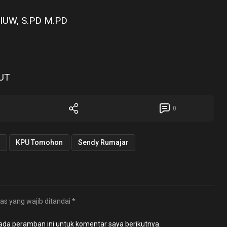
IUW, S.PD M.PD
UT
0
n
KPU Tomohon
Sendy Rumajar
as yang wajib ditandai
*
ada peramban ini untuk komentar saya berikutnya.