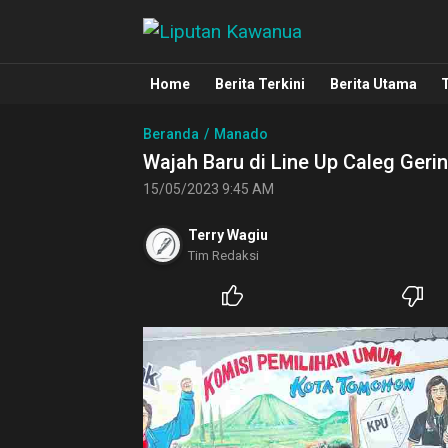
Liputan Kawanua
Berita Manado, Sulawesi Utara, Kawa
Home
Berita Terkini
Berita Utama
Beranda
Manado
Wajah Baru di Line Up Caleg Geri
15/05/2023 9:45 AM
Terry Wagiu
Tim Redaksi