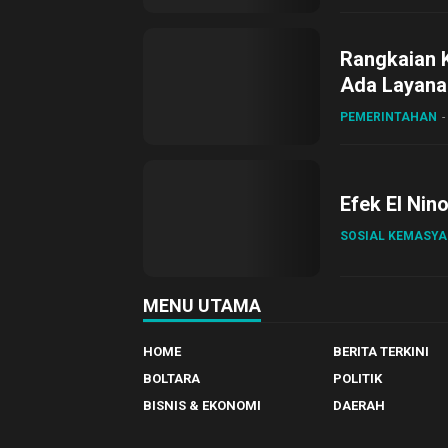
Rangkaian 
Ada Layanan
Sirajudin L
PEMERINTAHAN
Efek El Nin
SOSIAL KEMASY
MENU UTAMA
HOME
BERITA TERKINI
BOLTARA
POLITIK
BISNIS & EKONOMI
DAERAH