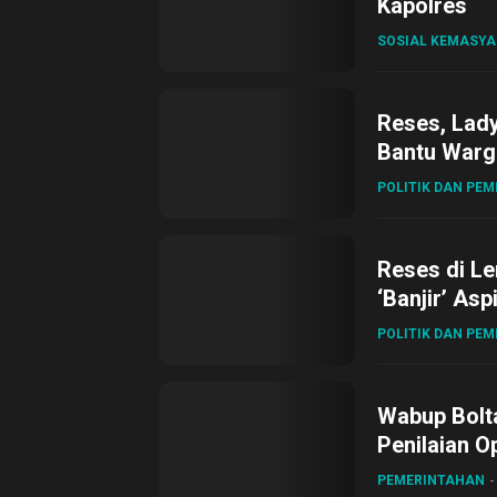
Kapolres
SOSIAL KEMASY
Reses, Lad
Bantu Warg
POLITIK DAN PE
Reses di L
‘Banjir’ Asp
POLITIK DAN PE
Wabup Bolta
Penilaian O
Gubernur Su
PEMERINTAHAN