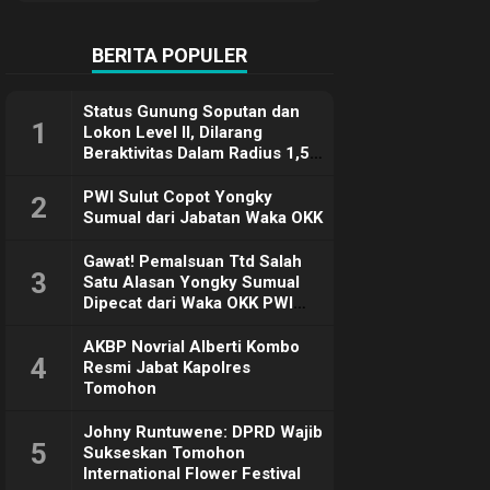
Terimakasih
BERITA POPULER
Status Gunung Soputan dan
1
Lokon Level II, Dilarang
Beraktivitas Dalam Radius 1,5
Km
PWI Sulut Copot Yongky
2
Sumual dari Jabatan Waka OKK
Gawat! Pemalsuan Ttd Salah
3
Satu Alasan Yongky Sumual
Dipecat dari Waka OKK PWI
Sulut
AKBP Novrial Alberti Kombo
4
Resmi Jabat Kapolres
Tomohon
Johny Runtuwene: DPRD Wajib
5
Sukseskan Tomohon
International Flower Festival