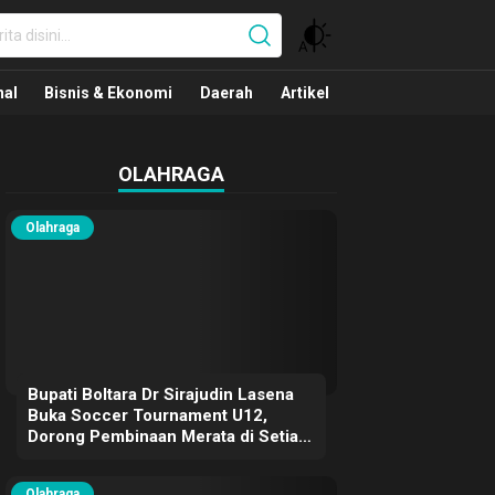
nal
nal
Bisnis & Ekonomi
Daerah
Artikel
OLAHRAGA
Olahraga
Bupati Boltara Dr Sirajudin Lasena
Buka Soccer Tournament U12,
Dorong Pembinaan Merata di Setiap
Kecamatan
Olahraga