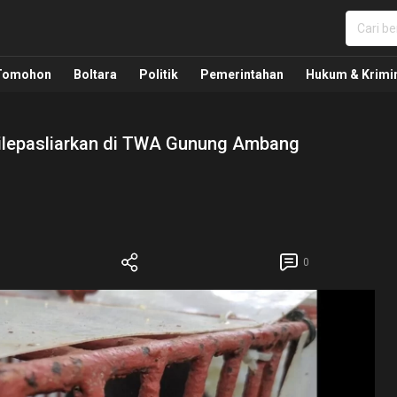
nua, Politik, Pemerintahan, Hukum Kriminal dan Nasio
Tomohon
Boltara
Politik
Pemerintahan
Hukum & Krimi
Dilepasliarkan di TWA Gunung Ambang
0