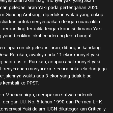
 penyesuaian akhir bagi monyet yaki yang akan
aman pelepasliaran Yaki pada pertengahan 2020
lam Gunung Ambang, diperlukan waktu yang cukup
asliarkan untuk menyesuaikan dengan cuaca iklim
 berbanding terbalik dengan kondisi dimana Yaki
g yang beriklim lokal cenderung lebih hangat.
 persiapan untuk pelepasliaran, dibangun kandang
Desa Rurukan, awalnya ada 11 ekor monyet yaki
g habituasi di Rurukan, adapun asal monyet yaki
il penyerahan masyarakat secara sukarela dan juga
erjalannya waktu ada 3 ekor yang tidak bisa
s kembali ke PPST.
iah Macaca nigra, merupakan satwa endemik
uai dengan UU. No. 5 tahun 1990 dan Permen LHK
onservasi Yaki dalam IUCN dikategorikan Critically