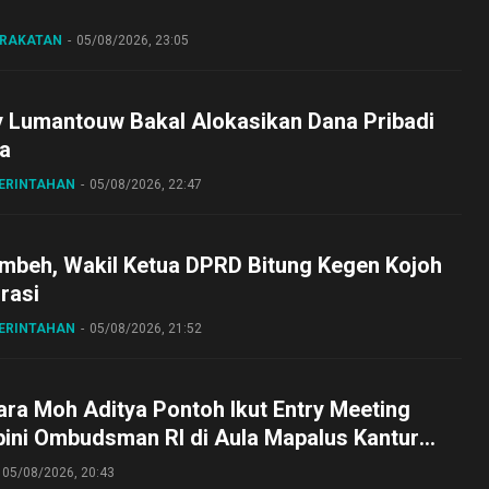
ARAKATAN
05/08/2026, 23:05
y Lumantouw Bakal Alokasikan Dana Pribadi
a
MERINTAHAN
05/08/2026, 22:47
embeh, Wakil Ketua DPRD Bitung Kegen Kojoh
irasi
MERINTAHAN
05/08/2026, 21:52
ra Moh Aditya Pontoh Ikut Entry Meeting
pini Ombudsman RI di Aula Mapalus Kantur
lut
05/08/2026, 20:43