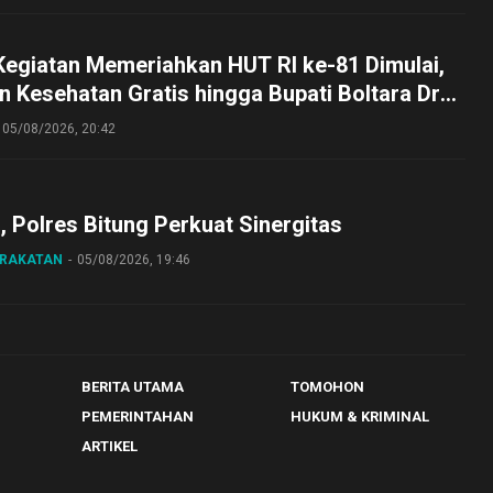
Kegiatan Memeriahkan HUT RI ke-81 Dimulai,
 Kesehatan Gratis hingga Bupati Boltara Dr
asena Ikut Jalan Sehat Bersama Jajaran
05/08/2026, 20:42
o, Polres Bitung Perkuat Sinergitas
ARAKATAN
05/08/2026, 19:46
BERITA UTAMA
TOMOHON
PEMERINTAHAN
HUKUM & KRIMINAL
ARTIKEL