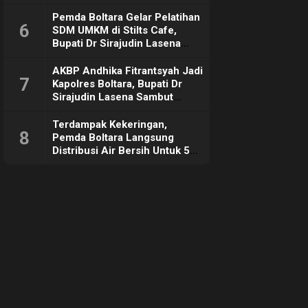
Pemda Boltara Gelar Pelatihan
6
SDM UMKM di Stilts Cafe,
Bupati Dr Sirajudin Lasena
Sebut Tujuannya Untuk
Dorong Ekonomi Daerah
AKBP Andhika Fitrantsyah Jadi
7
Kapolres Boltara, Bupati Dr
Sirajudin Lasena Sambut
Hangat
Terdampak Kekeringan,
8
Pemda Boltara Langsung
Distribusi Air Bersih Untuk 50
KK di Desa Komus 2 Timur