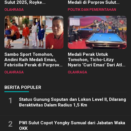
Sulut 2025, Royke
Medali di Porprov Sulut
Tangkawarouw Ucapkan
2025
OLAHRAGA
POLITIK DAN PEMERINTAHAN
Terimakasih
Sambo Sport Tomohon,
Medali Perak Untuk
Andini Raih Medali Emas,
Tomohon, Ticho-Litzy
Febrisilia Perak di Porprov
Nyaris ‘Curi Emas’ Dari Atlet
Sulut 2025
Biliar PON di Porprov Sulut
OLAHRAGA
OLAHRAGA
2025
BERITA POPULER
1
Status Gunung Soputan dan Lokon Level II, Dilarang
Beraktivitas Dalam Radius 1,5 Km
2
PWI Sulut Copot Yongky Sumual dari Jabatan Waka
OKK