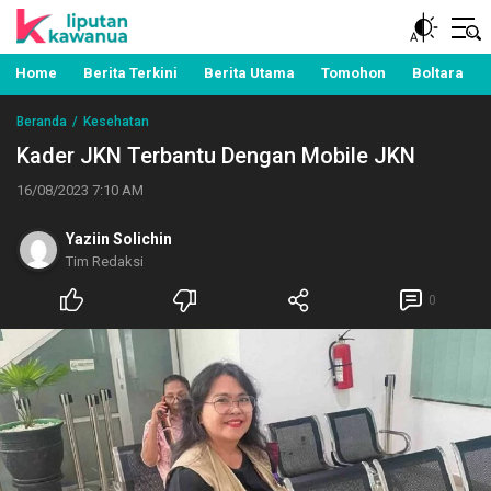
Berita Manado, Sulawesi Utara, Kawanua, Politik,
Liputan Kawanua
Pemerintahan, Hukum Kriminal dan Nasional
Home
Berita Terkini
Berita Utama
Tomohon
Boltara
Beranda
Kesehatan
Kader JKN Terbantu Dengan Mobile JKN
16/08/2023 7:10 AM
Yaziin Solichin
Tim Redaksi
0