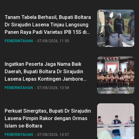
Tanam Tabela Berhasil, Bupati Boltara
Dr Sirajudin Lasena Tinjau Langsung
Panen Raya Padi Varietas IPB 15S di
Desa Gihang
PEMERINTAHAN
07/08/2026, 11:00
Ingatkan Peserta Jaga Nama Baik
Daerah, Bupati Boltara Dr Sirajudin
Lasena Lepas Kontingen Jambore
Nasional ke XII di Buperta Cibubur
PEMERINTAHAN
07/08/2026, 10:58
Perkuat Sinergitas, Bupati Dr Sirajudin
Lasena Pimpin Rakor dengan Ormas
Islam se-Boltara
PEMERINTAHAN
07/08/2026, 10:57