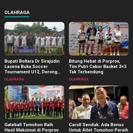
OLAHRAGA
Bupati Boltara Dr Sirajudin
Bitung Hebat di Porprov,
Lasena Buka Soccer
Tim Putri Cabor Basket 3×3
Tournament U12, Dorong
Tak Terbendung
Pembinaan Merata di Setiap
OLAHRAGA
OLAHRAGA
Kecamatan
Gateball Tomohon Raih
Caroll Senduk: Ada Bonus
Hasil Maksimal di Porprov
Untuk Atlet Tomohon Peraih