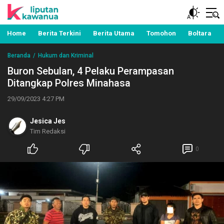
Berita Manado, Sulawesi Utara, Kawanua, Politik,
Liputan Kawanua
Pemerintahan, Hukum Kriminal dan Nasional
Home
Berita Terkini
Berita Utama
Tomohon
Boltara
Beranda
Hukum dan Kriminal
Buron Sebulan, 4 Pelaku Perampasan
Ditangkap Polres Minahasa
29/09/2023 4:27 PM
Jesica Jes
Tim Redaksi
0