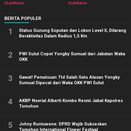
Sulut 2025
Biliar PON di Porprov Sulut
OLAHRAGA
OLAHRAGA
2025
BERITA POPULER
1
Status Gunung Soputan dan Lokon Level II, Dilarang
Beraktivitas Dalam Radius 1,5 Km
2
PWI Sulut Copot Yongky Sumual dari Jabatan Waka
OKK
3
Gawat! Pemalsuan Ttd Salah Satu Alasan Yongky
Sumual Dipecat dari Waka OKK PWI Sulut
4
AKBP Novrial Alberti Kombo Resmi Jabat Kapolres
Tomohon
5
Johny Runtuwene: DPRD Wajib Sukseskan
Tomohon International Flower Festival