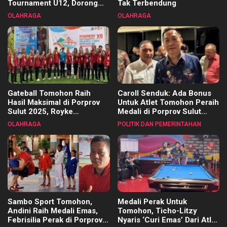
Tournament U12, Dorong
Tak Terbendung
Pembinaan Merata di Setiap
OLAHRAGA
OLAHRAGA
Kecamatan
Gateball Tomohon Raih
Caroll Senduk: Ada Bonus
Hasil Maksimal di Porprov
Untuk Atlet Tomohon Peraih
Sulut 2025, Royke
Medali di Porprov Sulut
Tangkawarouw Ucapkan
2025
OLAHRAGA
POLITIK DAN PEMERINTAHAN
Terimakasih
Sambo Sport Tomohon,
Medali Perak Untuk
Andini Raih Medali Emas,
Tomohon, Ticho-Litzy
Febrisilia Perak di Porprov
Nyaris ‘Curi Emas’ Dari Atlet