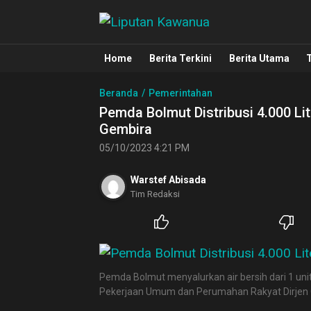
Liputan Kawanua
Berita Manado, Sulawesi Utara, Kawa
Home
Berita Terkini
Berita Utama
Beranda
Pemerintahan
Pemda Bolmut Distribusi 4.000 Li
Gembira
05/10/2023 4:21 PM
Warstef Abisada
Tim Redaksi
Pemda Bolmut menyalurkan air bersih dari 1 un
Pekerjaan Umum dan Perumahan Rakyat Dirjen Ci