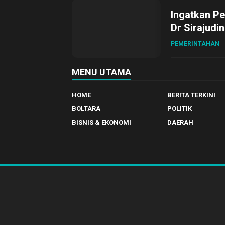
Ingatkan Pe
Dr Sirajudi
ke XII di Bu
PEMERINTAHAN
MENU UTAMA
HOME
BERITA TERKINI
BOLTARA
POLITIK
BISNIS & EKONOMI
DAERAH