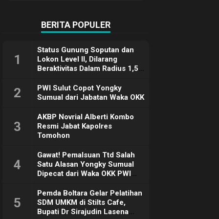
Terimakasih
BERITA POPULER
Status Gunung Soputan dan
1
Lokon Level II, Dilarang
Beraktivitas Dalam Radius 1,5
Km
PWI Sulut Copot Yongky
2
Sumual dari Jabatan Waka OKK
AKBP Novrial Alberti Kombo
3
Resmi Jabat Kapolres
Tomohon
Gawat! Pemalsuan Ttd Salah
4
Satu Alasan Yongky Sumual
Dipecat dari Waka OKK PWI
Sulut
Pemda Boltara Gelar Pelatihan
5
SDM UMKM di Stilts Cafe,
Bupati Dr Sirajudin Lasena