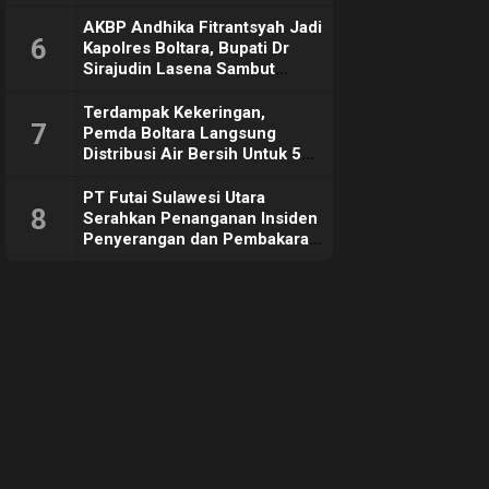
Sebut Tujuannya Untuk
Dorong Ekonomi Daerah
AKBP Andhika Fitrantsyah Jadi
6
Kapolres Boltara, Bupati Dr
Sirajudin Lasena Sambut
Hangat
Terdampak Kekeringan,
7
Pemda Boltara Langsung
Distribusi Air Bersih Untuk 50
KK di Desa Komus 2 Timur
PT Futai Sulawesi Utara
8
Serahkan Penanganan Insiden
Penyerangan dan Pembakaran
ke Polisi