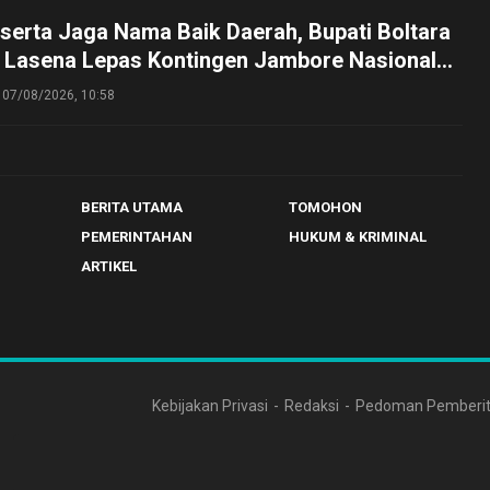
serta Jaga Nama Baik Daerah, Bupati Boltara
n Lasena Lepas Kontingen Jambore Nasional
perta Cibubur
07/08/2026, 10:58
BERITA UTAMA
TOMOHON
PEMERINTAHAN
HUKUM & KRIMINAL
ARTIKEL
Kebijakan Privasi
Redaksi
Pedoman Pemberit