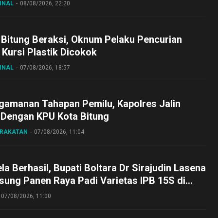
INAL
08/08/2026, 22:20
 Bitung Beraksi, Oknum Pelaku Pencurian
Kursi Plastik Dicokok
INAL
07/08/2026, 18:57
gamanan Tahapan Pemilu, Kapolres Jalin
 Dengan KPU Kota Bitung
ARAKATAN
07/08/2026, 11:04
a Berhasil, Bupati Boltara Dr Sirajudin Lasena
sung Panen Raya Padi Varietas IPB 15S di
g
07/08/2026, 11:00