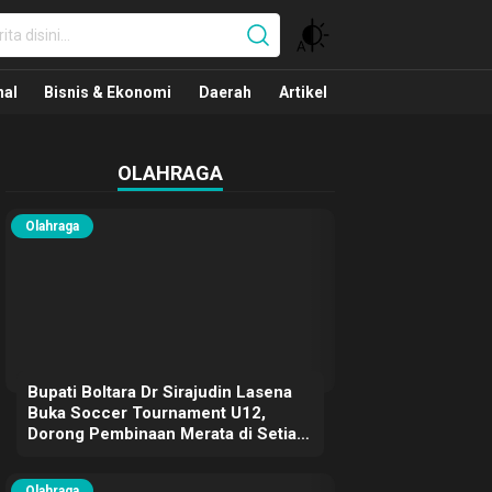
nal
nal
Bisnis & Ekonomi
Daerah
Artikel
OLAHRAGA
Olahraga
Bupati Boltara Dr Sirajudin Lasena
Buka Soccer Tournament U12,
Dorong Pembinaan Merata di Setiap
Kecamatan
Olahraga