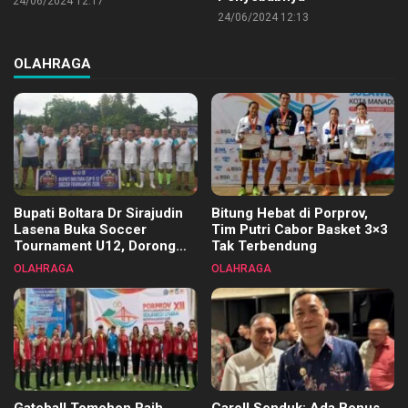
24/06/2024 12:17
24/06/2024 12:13
OLAHRAGA
Bupati Boltara Dr Sirajudin
Bitung Hebat di Porprov,
Lasena Buka Soccer
Tim Putri Cabor Basket 3×3
Tournament U12, Dorong
Tak Terbendung
Pembinaan Merata di Setiap
OLAHRAGA
OLAHRAGA
Kecamatan