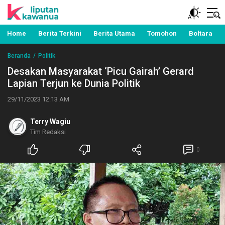
Berita Manado, Sulawesi Utara, Kawanua, Politik,
Liputan Kawanua
Pemerintahan, Hukum Kriminal dan Nasional
Home
Berita Terkini
Berita Utama
Tomohon
Boltara
Beranda
Politik
Desakan Masyarakat ‘Picu Gairah’ Gerard
Lapian Terjun ke Dunia Politik
29/11/2023 12:13 AM
Terry Wagiu
Tim Redaksi
0