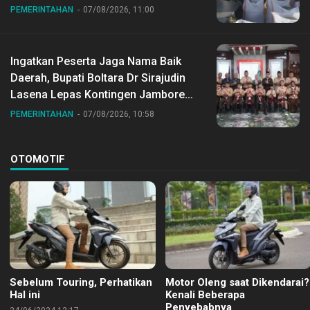
Desa Gihang
PEMERINTAHAN
07/08/2026, 11:00
Ingatkan Peserta Jaga Nama Baik
Daerah, Bupati Boltara Dr Sirajudin
Lasena Lepas Kontingen Jambore
Nasional ke XII di Buperta Cibubur
PEMERINTAHAN
07/08/2026, 10:58
OTOMOTIF
Sebelum Touring, Perhatikan
Motor Oleng saat Dikendarai?
Hal ini
Kenali Beberapa
Penyebabnya