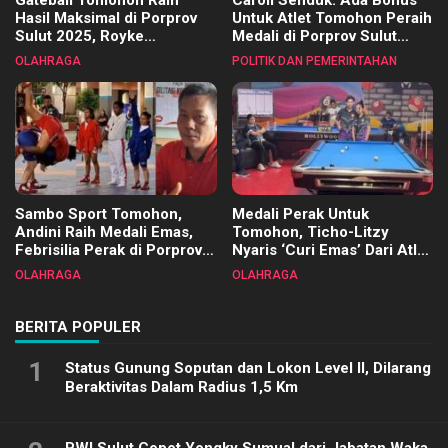
Gateball Tomohon Raih
Caroll Senduk: Ada Bonus
Hasil Maksimal di Porprov
Untuk Atlet Tomohon Peraih
Sulut 2025, Royke
Medali di Porprov Sulut
Tangkawarouw Ucapkan
2025
OLAHRAGA
POLITIK DAN PEMERINTAHAN
Terimakasih
Sambo Sport Tomohon,
Medali Perak Untuk
Andini Raih Medali Emas,
Tomohon, Ticho-Litzy
Febrisilia Perak di Porprov
Nyaris ‘Curi Emas’ Dari Atlet
Sulut 2025
Biliar PON di Porprov Sulut
OLAHRAGA
OLAHRAGA
2025
BERITA POPULER
1
Status Gunung Soputan dan Lokon Level II, Dilarang
Beraktivitas Dalam Radius 1,5 Km
PWI Sulut Copot Yongky Sumual dari Jabatan Waka