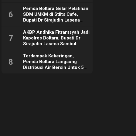
Pemda Boltara Gelar Pelatihan
6
SDM UMKM di Stilts Cafe,
Bupati Dr Sirajudin Lasena
Sebut Tujuannya Untuk
Dorong Ekonomi Daerah
AKBP Andhika Fitrantsyah Jadi
7
Kapolres Boltara, Bupati Dr
Sirajudin Lasena Sambut
Hangat
Terdampak Kekeringan,
8
Pemda Boltara Langsung
Distribusi Air Bersih Untuk 50
KK di Desa Komus 2 Timur