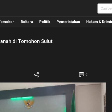
nua, Politik, Pemerintahan, Hukum Kriminal dan Nasio
Tomohon
Boltara
Politik
Pemerintahan
Hukum & Krimi
anah di Tomohon Sulut
0