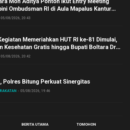
ra Moh Aditya Pontoh Ikut Entry Meeting
pini Ombudsman RI di Aula Mapalus Kantur
lut
05/08/2026, 20:43
Kegiatan Memeriahkan HUT RI ke-81 Dimulai,
 Kesehatan Gratis hingga Bupati Boltara Dr
asena Ikut Jalan Sehat Bersama Jajaran
05/08/2026, 20:42
o, Polres Bitung Perkuat Sinergitas
ARAKATAN
05/08/2026, 19:46
BERITA UTAMA
TOMOHON