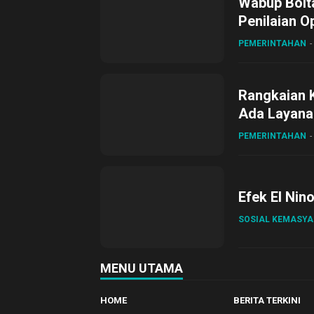
Wabup Bolta
Penilaian O
Gubernur Su
PEMERINTAHAN
Rangkaian 
Ada Layanan
Sirajudin L
PEMERINTAHAN
Efek El Nin
SOSIAL KEMASY
MENU UTAMA
HOME
BERITA TERKINI