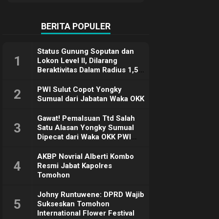
Terimakasih
BERITA POPULER
Status Gunung Soputan dan
1
Lokon Level II, Dilarang
Beraktivitas Dalam Radius 1,5
Km
PWI Sulut Copot Yongky
2
Sumual dari Jabatan Waka OKK
Gawat! Pemalsuan Ttd Salah
3
Satu Alasan Yongky Sumual
Dipecat dari Waka OKK PWI
Sulut
AKBP Novrial Alberti Kombo
4
Resmi Jabat Kapolres
Tomohon
Johny Runtuwene: DPRD Wajib
5
Sukseskan Tomohon
International Flower Festival