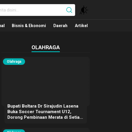
nal
nal
Bisnis & Ekonomi
Daerah
Artikel
OLAHRAGA
Olahraga
Bupati Boltara Dr Sirajudin Lasena
Buka Soccer Tournament U12,
Dorong Pembinaan Merata di Setiap
Kecamatan