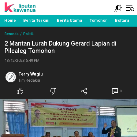
Berita Manado, Sulawesi Utara, Kawanua, Politik,
Liputan Kawanua
Pemerintahan, Hukum Kriminal dan Nasional
Home
Berita Terkini
Berita Utama
Tomohon
Boltara
Beranda
Politik
2 Mantan Lurah Dukung Gerard Lapian di
Pilcaleg Tomohon
13/12/2023 5:49 PM
Terry Wagiu
Tim Redaksi
1
0