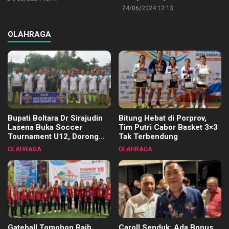
24/06/2024 12:13
OLAHRAGA
Bupati Boltara Dr Sirajudin
Bitung Hebat di Porprov,
Lasena Buka Soccer
Tim Putri Cabor Basket 3×3
Tournament U12, Dorong
Tak Terbendung
Pembinaan Merata di Setiap
OLAHRAGA
OLAHRAGA
Kecamatan
Gateball Tomohon Raih
Caroll Senduk: Ada Bonus