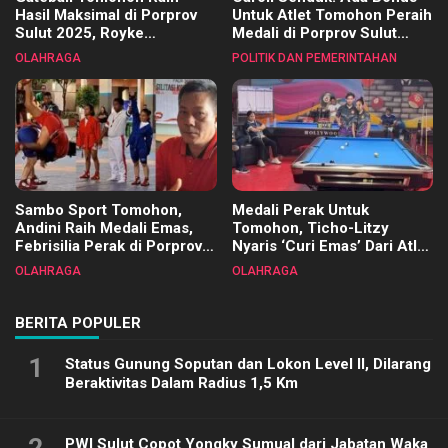
Hasil Maksimal di Porprov
Untuk Atlet Tomohon Peraih
Sulut 2025, Royke
Medali di Porprov Sulut
Tangkawarouw Ucapkan
2025
OLAHRAGA
POLITIK DAN PEMERINTAHAN
Terimakasih
Sambo Sport Tomohon,
Medali Perak Untuk
Andini Raih Medali Emas,
Tomohon, Ticho-Litzy
Febrisilia Perak di Porprov
Nyaris ‘Curi Emas’ Dari Atlet
Sulut 2025
Biliar PON di Porprov Sulut
OLAHRAGA
OLAHRAGA
2025
BERITA POPULER
1
Status Gunung Soputan dan Lokon Level II, Dilarang
Beraktivitas Dalam Radius 1,5 Km
PWI Sulut Copot Yongky Sumual dari Jabatan Waka