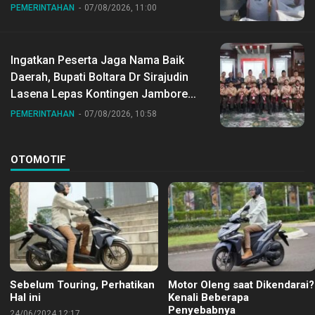
Desa Gihang
PEMERINTAHAN
07/08/2026, 11:00
Ingatkan Peserta Jaga Nama Baik
Daerah, Bupati Boltara Dr Sirajudin
Lasena Lepas Kontingen Jambore
Nasional ke XII di Buperta Cibubur
PEMERINTAHAN
07/08/2026, 10:58
OTOMOTIF
Sebelum Touring, Perhatikan
Motor Oleng saat Dikendarai?
Hal ini
Kenali Beberapa
Penyebabnya
24/06/2024 12:17