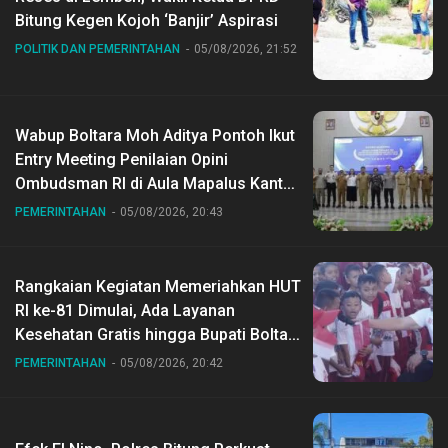
Bitung Kegen Kojoh ‘Banjir’ Aspirasi
POLITIK DAN PEMERINTAHAN
05/08/2026, 21:52
Wabup Boltara Moh Aditya Pontoh Ikut
Entry Meeting Penilaian Opini
Ombudsman RI di Aula Mapalus Kantur
Gubernur Sulut
PEMERINTAHAN
05/08/2026, 20:43
Rangkaian Kegiatan Memeriahkan HUT
RI ke-81 Dimulai, Ada Layanan
Kesehatan Gratis hingga Bupati Boltara
Dr Sirajudin Lasena Ikut Jalan Sehat
PEMERINTAHAN
05/08/2026, 20:42
Bersama Jajaran