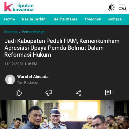
Berita Manado, Sulawesi Utara, Kawanua, Politik,
Liputan Kawanua
Pemerintahan, Hukum Kriminal dan Nasional
Home
Berita Terkini
Berita Utama
Tomohon
Boltara
Beranda
Pemerintahan
Jadi Kabupaten Peduli HAM, Kemenkumham
Apresiasi Upaya Pemda Bolmut Dalam
Reformasi Hukum
11/12/2023 1:16 PM
Warstef Abisada
Tim Redaksi
0