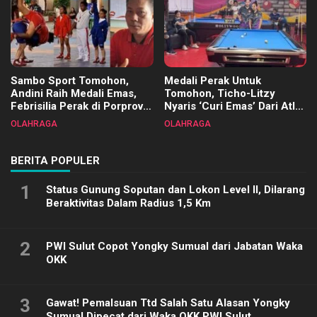
Sambo Sport Tomohon,
Medali Perak Untuk
Andini Raih Medali Emas,
Tomohon, Ticho-Litzy
Febrisilia Perak di Porprov
Nyaris ‘Curi Emas’ Dari Atlet
Sulut 2025
Biliar PON di Porprov Sulut
OLAHRAGA
OLAHRAGA
2025
BERITA POPULER
1
Status Gunung Soputan dan Lokon Level II, Dilarang
Beraktivitas Dalam Radius 1,5 Km
2
PWI Sulut Copot Yongky Sumual dari Jabatan Waka
OKK
3
Gawat! Pemalsuan Ttd Salah Satu Alasan Yongky
Sumual Dipecat dari Waka OKK PWI Sulut