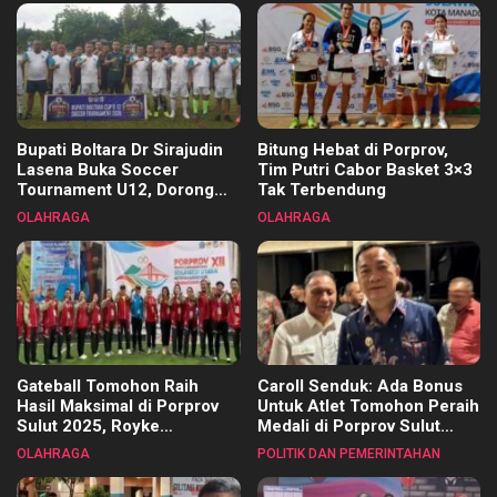
Bupati Boltara Dr Sirajudin
Bitung Hebat di Porprov,
Lasena Buka Soccer
Tim Putri Cabor Basket 3×3
Tournament U12, Dorong
Tak Terbendung
Pembinaan Merata di Setiap
OLAHRAGA
OLAHRAGA
Kecamatan
Gateball Tomohon Raih
Caroll Senduk: Ada Bonus
Hasil Maksimal di Porprov
Untuk Atlet Tomohon Peraih
Sulut 2025, Royke
Medali di Porprov Sulut
Tangkawarouw Ucapkan
2025
OLAHRAGA
POLITIK DAN PEMERINTAHAN
Terimakasih