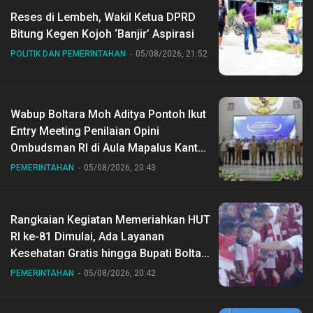
Reses di Lembeh, Wakil Ketua DPRD
Bitung Kegen Kojoh ‘Banjir’ Aspirasi
POLITIK DAN PEMERINTAHAN
05/08/2026, 21:52
Wabup Boltara Moh Aditya Pontoh Ikut
Entry Meeting Penilaian Opini
Ombudsman RI di Aula Mapalus Kantur
Gubernur Sulut
PEMERINTAHAN
05/08/2026, 20:43
Rangkaian Kegiatan Memeriahkan HUT
RI ke-81 Dimulai, Ada Layanan
Kesehatan Gratis hingga Bupati Boltara
Dr Sirajudin Lasena Ikut Jalan Sehat
PEMERINTAHAN
05/08/2026, 20:42
Bersama Jajaran