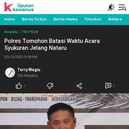
Berita Manado, Sulawesi Utara, Kawanua, Politik,
Liputan Kawanua
Pemerintahan, Hukum Kriminal dan Nasional
Home
Berita Terkini
Berita Utama
Tomohon
Boltara
Beranda
TNI-POLRI
Polres Tomohon Batasi Waktu Acara
Syukuran Jelang Nataru
20/12/2023 9:58 PM
Terry Wagiu
Tim Redaksi
3
0