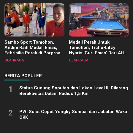
Terimakasih
Sambo Sport Tomohon,
Medali Perak Untuk
Andini Raih Medali Emas,
Tomohon, Ticho-Litzy
Febrisilia Perak di Porprov
Nyaris ‘Curi Emas’ Dari Atlet
Sulut 2025
Biliar PON di Porprov Sulut
OLAHRAGA
OLAHRAGA
2025
BERITA POPULER
1
Status Gunung Soputan dan Lokon Level II, Dilarang
Beraktivitas Dalam Radius 1,5 Km
2
PWI Sulut Copot Yongky Sumual dari Jabatan Waka
OKK