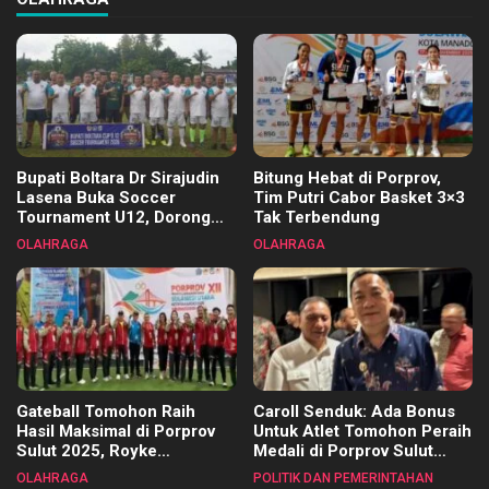
Bupati Boltara Dr Sirajudin
Bitung Hebat di Porprov,
Lasena Buka Soccer
Tim Putri Cabor Basket 3×3
Tournament U12, Dorong
Tak Terbendung
Pembinaan Merata di Setiap
OLAHRAGA
OLAHRAGA
Kecamatan
Gateball Tomohon Raih
Caroll Senduk: Ada Bonus
Hasil Maksimal di Porprov
Untuk Atlet Tomohon Peraih
Sulut 2025, Royke
Medali di Porprov Sulut
Tangkawarouw Ucapkan
2025
OLAHRAGA
POLITIK DAN PEMERINTAHAN