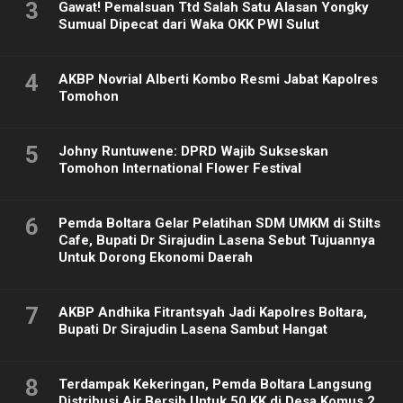
3
Gawat! Pemalsuan Ttd Salah Satu Alasan Yongky
Sumual Dipecat dari Waka OKK PWI Sulut
4
AKBP Novrial Alberti Kombo Resmi Jabat Kapolres
Tomohon
5
Johny Runtuwene: DPRD Wajib Sukseskan
Tomohon International Flower Festival
6
Pemda Boltara Gelar Pelatihan SDM UMKM di Stilts
Cafe, Bupati Dr Sirajudin Lasena Sebut Tujuannya
Untuk Dorong Ekonomi Daerah
7
AKBP Andhika Fitrantsyah Jadi Kapolres Boltara,
Bupati Dr Sirajudin Lasena Sambut Hangat
8
Terdampak Kekeringan, Pemda Boltara Langsung
Distribusi Air Bersih Untuk 50 KK di Desa Komus 2