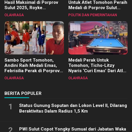
Hasil Maksimal di Porprov
Untuk Atlet Tomohon Peraih
Sulut 2025, Royke
Medali di Porprov Sulut
Tangkawarouw Ucapkan
2025
OLAHRAGA
POLITIK DAN PEMERINTAHAN
Terimakasih
Sambo Sport Tomohon,
Medali Perak Untuk
Andini Raih Medali Emas,
Tomohon, Ticho-Litzy
Febrisilia Perak di Porprov
Nyaris ‘Curi Emas’ Dari Atlet
Sulut 2025
Biliar PON di Porprov Sulut
OLAHRAGA
OLAHRAGA
2025
BERITA POPULER
1
Status Gunung Soputan dan Lokon Level II, Dilarang
Beraktivitas Dalam Radius 1,5 Km
2
PWI Sulut Copot Yongky Sumual dari Jabatan Waka