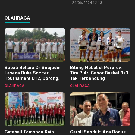
24/06/2024 12:13
OLAHRAGA
Bupati Boltara Dr Sirajudin
Bitung Hebat di Porprov,
Lasena Buka Soccer
Tim Putri Cabor Basket 3×3
Tournament U12, Dorong
Tak Terbendung
Pembinaan Merata di Setiap
OLAHRAGA
OLAHRAGA
Kecamatan
Gateball Tomohon Raih
Caroll Senduk: Ada Bonus