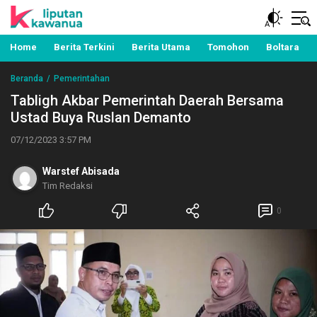
Berita Manado, Sulawesi Utara, Kawanua, Politik,
Liputan Kawanua
Pemerintahan, Hukum Kriminal dan Nasional
Home
Berita Terkini
Berita Utama
Tomohon
Boltara
Beranda
Pemerintahan
Tabligh Akbar Pemerintah Daerah Bersama
Ustad Buya Ruslan Demanto
07/12/2023 3:57 PM
Warstef Abisada
Tim Redaksi
0