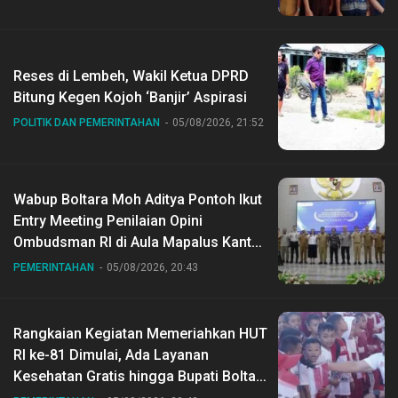
Reses di Lembeh, Wakil Ketua DPRD
Bitung Kegen Kojoh ‘Banjir’ Aspirasi
POLITIK DAN PEMERINTAHAN
05/08/2026, 21:52
Wabup Boltara Moh Aditya Pontoh Ikut
Entry Meeting Penilaian Opini
Ombudsman RI di Aula Mapalus Kantur
Gubernur Sulut
PEMERINTAHAN
05/08/2026, 20:43
Rangkaian Kegiatan Memeriahkan HUT
RI ke-81 Dimulai, Ada Layanan
Kesehatan Gratis hingga Bupati Boltara
Dr Sirajudin Lasena Ikut Jalan Sehat