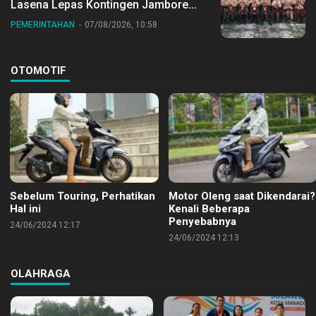
Lasena Lepas Kontingen Jambore
Nasional ke XII di Buperta Cibubur
PEMERINTAHAN
07/08/2026, 10:58
OTOMOTIF
Sebelum Touring, Perhatikan
Motor Oleng saat Dikendarai?
Hal ini
Kenali Beberapa
Penyebabnya
24/06/2024 12:17
24/06/2024 12:13
OLAHRAGA