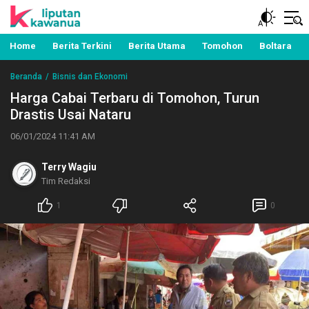
Berita Manado, Sulawesi Utara, Kawanua, Politik,
Liputan Kawanua
Pemerintahan, Hukum Kriminal dan Nasional
Home
Berita Terkini
Berita Utama
Tomohon
Boltara
Beranda
Bisnis dan Ekonomi
Harga Cabai Terbaru di Tomohon, Turun
Drastis Usai Nataru
06/01/2024 11:41 AM
Terry Wagiu
Tim Redaksi
1
0