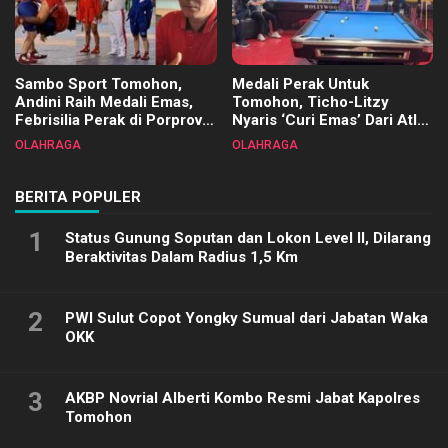
Sambo Sport Tomohon,
Medali Perak Untuk
Andini Raih Medali Emas,
Tomohon, Ticho-Litzy
Febrisilia Perak di Porprov
Nyaris ‘Curi Emas’ Dari Atlet
Sulut 2025
Biliar PON di Porprov Sulut
OLAHRAGA
OLAHRAGA
2025
BERITA POPULER
1
Status Gunung Soputan dan Lokon Level II, Dilarang
Beraktivitas Dalam Radius 1,5 Km
2
PWI Sulut Copot Yongky Sumual dari Jabatan Waka
OKK
3
AKBP Novrial Alberti Kombo Resmi Jabat Kapolres
Tomohon