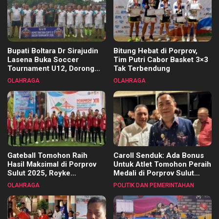
Bupati Boltara Dr Sirajudin
Bitung Hebat di Porprov,
Lasena Buka Soccer
Tim Putri Cabor Basket 3×3
Tournament U12, Dorong
Tak Terbendung
Pembinaan Merata di Setiap
OLAHRAGA
OLAHRAGA
Kecamatan
Gateball Tomohon Raih
Caroll Senduk: Ada Bonus
Hasil Maksimal di Porprov
Untuk Atlet Tomohon Peraih
Sulut 2025, Royke
Medali di Porprov Sulut
Tangkawarouw Ucapkan
2025
OLAHRAGA
POLITIK DAN PEMERINTAHAN
Terimakasih