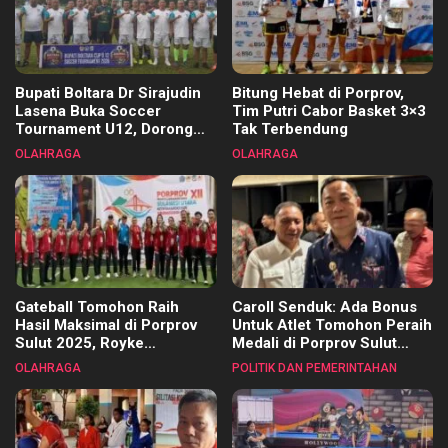
Bupati Boltara Dr Sirajudin
Bitung Hebat di Porprov,
Lasena Buka Soccer
Tim Putri Cabor Basket 3×3
Tournament U12, Dorong
Tak Terbendung
Pembinaan Merata di Setiap
OLAHRAGA
OLAHRAGA
Kecamatan
Gateball Tomohon Raih
Caroll Senduk: Ada Bonus
Hasil Maksimal di Porprov
Untuk Atlet Tomohon Peraih
Sulut 2025, Royke
Medali di Porprov Sulut
Tangkawarouw Ucapkan
2025
OLAHRAGA
POLITIK DAN PEMERINTAHAN
Terimakasih