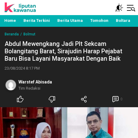
Berita Manado, Sulawesi Utara, Kawanua, Politik,
Liputan Kawanua
Pemerintahan, Hukum Kriminal dan Nasional
Home
Berita Terkini
Berita Utama
Tomohon
Boltara
Beranda
Bolmut
Abdul Mewengkang Jadi Plt Sekcam
Bolangitang Barat, Sirajudin Harap Pejabat
Baru Bisa Layani Masyarakat Dengan Baik
23/08/2024 8:17 PM
Warstef Abisada
Tim Redaksi
0