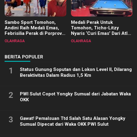
Sambo Sport Tomohon,
Medali Perak Untuk
Andini Raih Medali Emas,
Tomohon, Ticho-Litzy
Febrisilia Perak di Porprov
Nyaris ‘Curi Emas’ Dari Atlet
Sulut 2025
Biliar PON di Porprov Sulut
OLAHRAGA
OLAHRAGA
2025
BERITA POPULER
1
Status Gunung Soputan dan Lokon Level II, Dilarang
Beraktivitas Dalam Radius 1,5 Km
2
PWI Sulut Copot Yongky Sumual dari Jabatan Waka
OKK
3
Gawat! Pemalsuan Ttd Salah Satu Alasan Yongky
Sumual Dipecat dari Waka OKK PWI Sulut