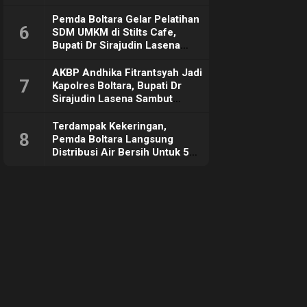
Pemda Boltara Gelar Pelatihan
6
SDM UMKM di Stilts Cafe,
Bupati Dr Sirajudin Lasena
Sebut Tujuannya Untuk
Dorong Ekonomi Daerah
AKBP Andhika Fitrantsyah Jadi
7
Kapolres Boltara, Bupati Dr
Sirajudin Lasena Sambut
Hangat
Terdampak Kekeringan,
8
Pemda Boltara Langsung
Distribusi Air Bersih Untuk 50
KK di Desa Komus 2 Timur