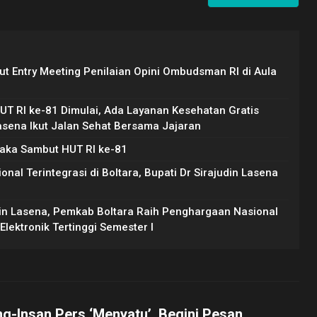
ut Entry Meeting Penilaian Opini Ombudsman RI di Aula
T RI ke-81 Dimulai, Ada Layanan Kesehatan Gratis
Lasena Ikut Jalan Sehat Bersama Jajaran
raka Sambut HUT RI ke-81
l Terintegrasi di Boltara, Bupati Dr Sirajudin Lasena
din Lasena, Pemkab Boltara Raih Penghargaan Nasional
lektronik Tertinggi Semester I
ng-Insan Pers ‘Menyatu’, Begini Pesan