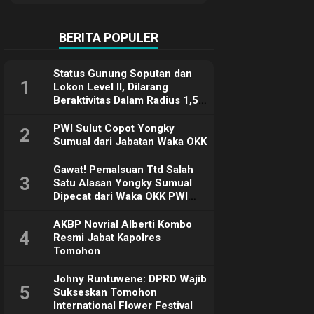
Terimakasih
BERITA POPULER
Status Gunung Soputan dan
1
Lokon Level II, Dilarang
Beraktivitas Dalam Radius 1,5
Km
PWI Sulut Copot Yongky
2
Sumual dari Jabatan Waka OKK
Gawat! Pemalsuan Ttd Salah
3
Satu Alasan Yongky Sumual
Dipecat dari Waka OKK PWI
Sulut
AKBP Novrial Alberti Kombo
4
Resmi Jabat Kapolres
Tomohon
Johny Runtuwene: DPRD Wajib
5
Sukseskan Tomohon
International Flower Festival