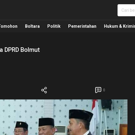
nua, Politik, Pemerintahan, Hukum Kriminal dan Nasio
Tomohon
Boltara
Politik
Pemerintahan
Hukum & Krimi
ua DPRD Bolmut
0