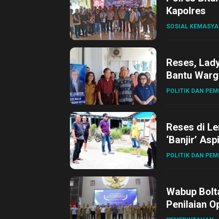
Kapolres
SOSIAL KEMASY
Reses, Lad
Bantu Warg
POLITIK DAN PE
Reses di L
‘Banjir’ Asp
POLITIK DAN PE
Wabup Bolta
Penilaian O
Gubernur Su