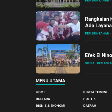
PEMERINTAHAN
Rangkaian 
Ada Layanan
Sirajudin L
PEMERINTAHAN
Efek El Nin
SOSIAL KEMASY
MENU UTAMA
HOME
BERITA TERKINI
BOLTARA
POLITIK
BISNIS & EKONOMI
DAERAH