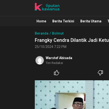
Liputan Kawanua
Berita Manado, Sulawesi Utara, Kawa
Home
Berita Terkini
Berita Utama
Beranda
Bolmut
Frangky Cendra Dilantik Jadi Ket
25/10/2024 7:22 PM
Warstef Abisada
Tim Redaksi