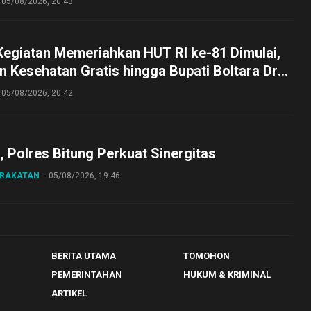
05/08/2026, 20:43
Kegiatan Memeriahkan HUT RI ke-81 Dimulai,
 Kesehatan Gratis hingga Bupati Boltara Dr
asena Ikut Jalan Sehat Bersama Jajaran
05/08/2026, 20:42
o, Polres Bitung Perkuat Sinergitas
ARAKATAN
05/08/2026, 19:46
BERITA UTAMA
TOMOHON
PEMERINTAHAN
HUKUM & KRIMINAL
ARTIKEL