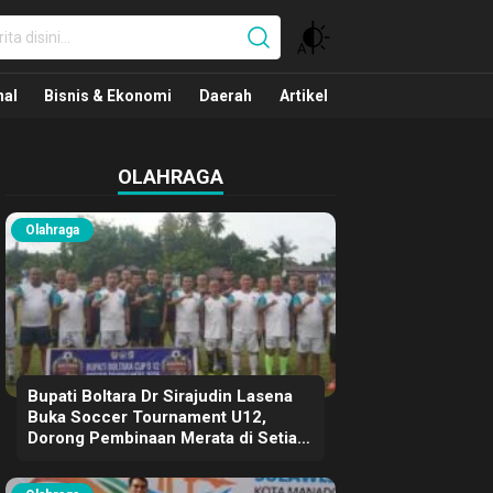
nal
nal
Bisnis & Ekonomi
Daerah
Artikel
OLAHRAGA
Olahraga
Bupati Boltara Dr Sirajudin Lasena
Buka Soccer Tournament U12,
Dorong Pembinaan Merata di Setiap
Kecamatan