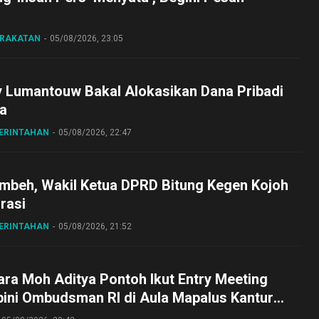
ARAKATAN
05/08/2026, 23:05
y Lumantouw Bakal Alokasikan Dana Pribadi
a
MERINTAHAN
05/08/2026, 22:47
embeh, Wakil Ketua DPRD Bitung Kegen Kojoh
irasi
MERINTAHAN
05/08/2026, 21:52
ra Moh Aditya Pontoh Ikut Entry Meeting
pini Ombudsman RI di Aula Mapalus Kantur
lut