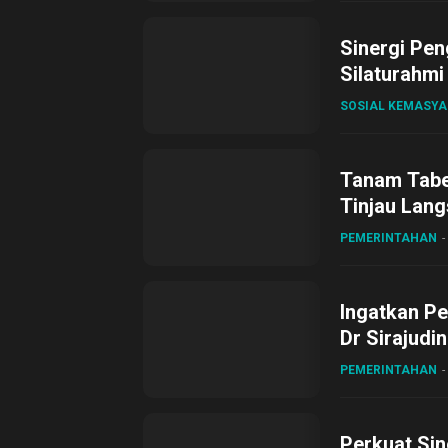
Sinergi Pen
Silaturahmi
SOSIAL KEMASY
Tanam Tabel
Tinjau Lang
Desa Gihan
PEMERINTAHAN
Ingatkan Pe
Dr Sirajudi
ke XII di Bu
PEMERINTAHAN
Perkuat Sin