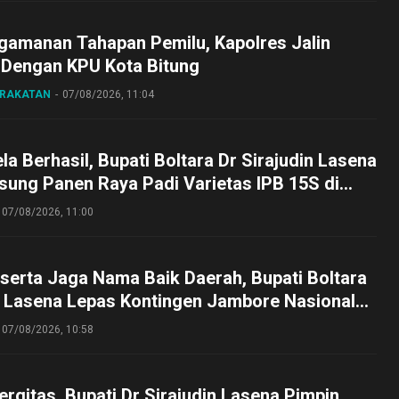
gamanan Tahapan Pemilu, Kapolres Jalin
 Dengan KPU Kota Bitung
ARAKATAN
07/08/2026, 11:04
a Berhasil, Bupati Boltara Dr Sirajudin Lasena
sung Panen Raya Padi Varietas IPB 15S di
g
07/08/2026, 11:00
serta Jaga Nama Baik Daerah, Bupati Boltara
n Lasena Lepas Kontingen Jambore Nasional
perta Cibubur
07/08/2026, 10:58
ergitas, Bupati Dr Sirajudin Lasena Pimpin