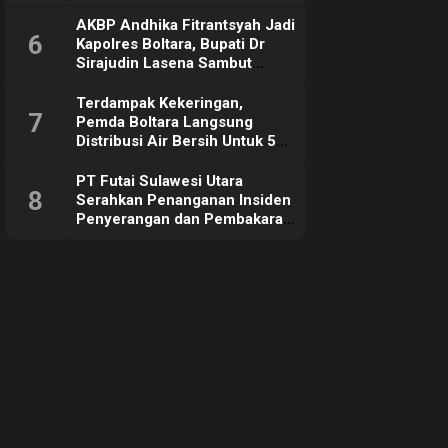
Sebut Tujuannya Untuk
Dorong Ekonomi Daerah
AKBP Andhika Fitrantsyah Jadi
6
Kapolres Boltara, Bupati Dr
Sirajudin Lasena Sambut
Hangat
Terdampak Kekeringan,
7
Pemda Boltara Langsung
Distribusi Air Bersih Untuk 50
KK di Desa Komus 2 Timur
PT Futai Sulawesi Utara
8
Serahkan Penanganan Insiden
Penyerangan dan Pembakaran
ke Polisi