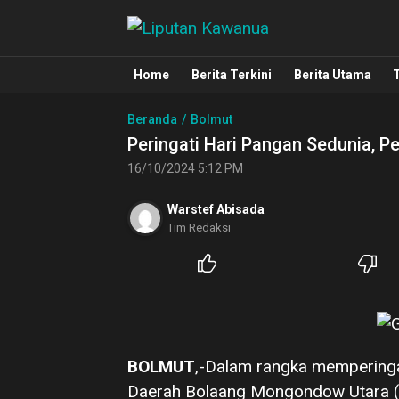
Liputan Kawanua
Berita Manado, Sulawesi Utara, Kawa
Home
Berita Terkini
Berita Utama
Beranda
Bolmut
Peringati Hari Pangan Sedunia, 
16/10/2024 5:12 PM
Warstef Abisada
Tim Redaksi
BOLMUT
,-Dalam rangka memperinga
Daerah Bolaang Mongondow Utara 