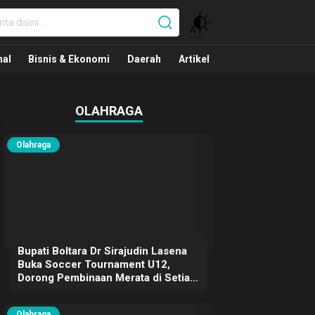
nal
nal
Bisnis & Ekonomi
Daerah
Artikel
OLAHRAGA
Olahraga
Bupati Boltara Dr Sirajudin Lasena
Buka Soccer Tournament U12,
Dorong Pembinaan Merata di Setiap
Kecamatan
Olahraga