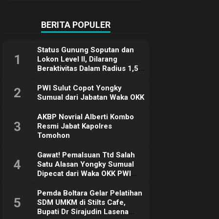
Terimakasih
BERITA POPULER
Status Gunung Soputan dan
1
Lokon Level II, Dilarang
Beraktivitas Dalam Radius 1,5
Km
PWI Sulut Copot Yongky
2
Sumual dari Jabatan Waka OKK
AKBP Novrial Alberti Kombo
3
Resmi Jabat Kapolres
Tomohon
Gawat! Pemalsuan Ttd Salah
4
Satu Alasan Yongky Sumual
Dipecat dari Waka OKK PWI
Sulut
Pemda Boltara Gelar Pelatihan
5
SDM UMKM di Stilts Cafe,
Bupati Dr Sirajudin Lasena