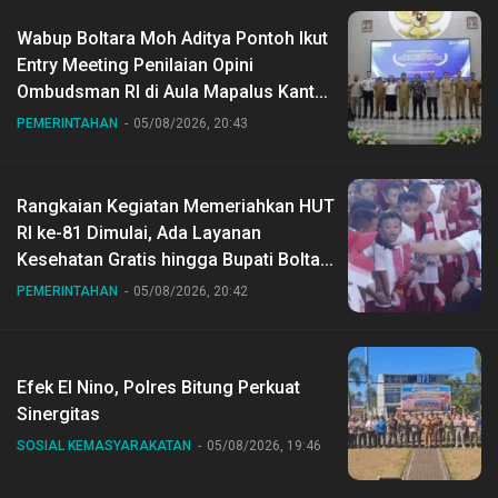
Wabup Boltara Moh Aditya Pontoh Ikut
Entry Meeting Penilaian Opini
Ombudsman RI di Aula Mapalus Kantur
Gubernur Sulut
PEMERINTAHAN
05/08/2026, 20:43
Rangkaian Kegiatan Memeriahkan HUT
RI ke-81 Dimulai, Ada Layanan
Kesehatan Gratis hingga Bupati Boltara
Dr Sirajudin Lasena Ikut Jalan Sehat
PEMERINTAHAN
05/08/2026, 20:42
Bersama Jajaran
Efek El Nino, Polres Bitung Perkuat
Sinergitas
SOSIAL KEMASYARAKATAN
05/08/2026, 19:46