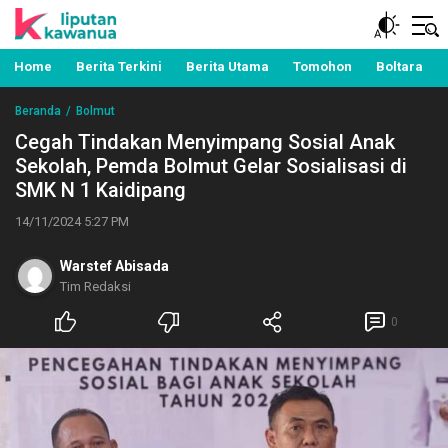
Berita Manado, Sulawesi Utara, Kawanua, Politik,
Liputan Kawanua
Pemerintahan, Hukum Kriminal dan Nasional
Home
Berita Terkini
Berita Utama
Tomohon
Boltara
Beranda
Bolmut
Cegah Tindakan Menyimpang Sosial Anak
Sekolah, Pemda Bolmut Gelar Sosialisasi di
SMK N 1 Kaidipang
14/11/2024 5:27 PM
Warstef Abisada
Tim Redaksi
0