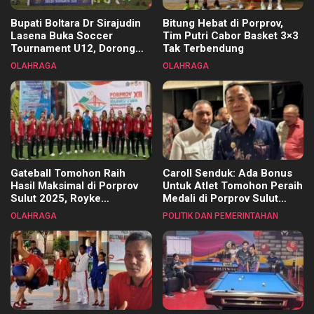
Bupati Boltara Dr Sirajudin
Bitung Hebat di Porprov,
Lasena Buka Soccer
Tim Putri Cabor Basket 3×3
Tournament U12, Dorong
Tak Terbendung
Pembinaan Merata di Setiap
OLAHRAGA
OLAHRAGA
Kecamatan
Gateball Tomohon Raih
Caroll Senduk: Ada Bonus
Hasil Maksimal di Porprov
Untuk Atlet Tomohon Peraih
Sulut 2025, Royke
Medali di Porprov Sulut
Tangkawarouw Ucapkan
2025
OLAHRAGA
POLITIK DAN PEMERINTAHAN
Terimakasih