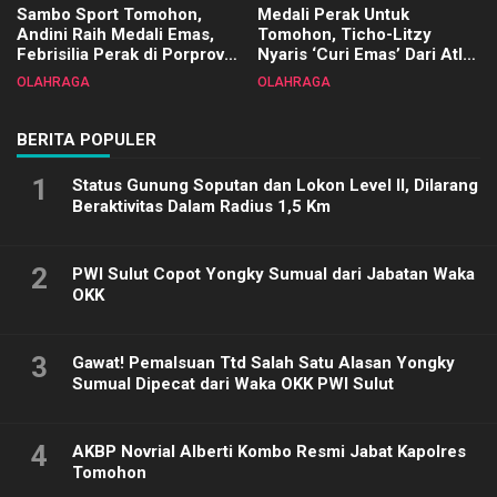
Sambo Sport Tomohon,
Medali Perak Untuk
Andini Raih Medali Emas,
Tomohon, Ticho-Litzy
Febrisilia Perak di Porprov
Nyaris ‘Curi Emas’ Dari Atlet
Sulut 2025
Biliar PON di Porprov Sulut
OLAHRAGA
OLAHRAGA
2025
BERITA POPULER
1
Status Gunung Soputan dan Lokon Level II, Dilarang
Beraktivitas Dalam Radius 1,5 Km
2
PWI Sulut Copot Yongky Sumual dari Jabatan Waka
OKK
3
Gawat! Pemalsuan Ttd Salah Satu Alasan Yongky
Sumual Dipecat dari Waka OKK PWI Sulut
4
AKBP Novrial Alberti Kombo Resmi Jabat Kapolres
Tomohon